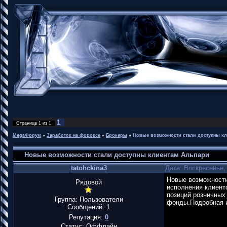
1
Страница
1
из
1
MegaФорум
»
Заработок на фороксе
»
Брокеры
»
Новые возможности стали доступны к
Новые возможности стали доступны клиентам Альпари
tatohckina3
Дата: Воскресенье,
Новые возможности
Рядовой
исполнения клиент
позиций розничных
Группа: Пользователи
фонды.Подробная 
Сообщений:
1
Репутация:
0
Статус:
Оффлайн