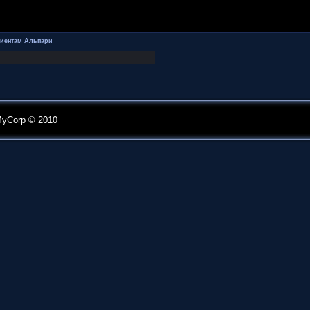
лиентам Альпари
MyCorp © 2010