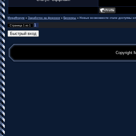
MegaФорум
»
Заработок на фороксе
»
Брокеры
»
Новые возможности стали доступны к
1
Страница
1
из
1
Copyright 