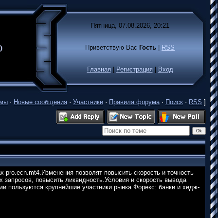
Пятница, 07.08.2026, 20:21
лько
Приветствую Вас
Гость
|
RSS
Главная
|
Регистрация
|
Вход
емы
·
Новые сообщения
·
Участники
·
Правила форума
·
Поиск
·
RSS
]
 pro.ecn.mt4.Изменения позволят повысить скорость и точность
х запросов, повысить ликвидность.Условия и скорость вывода
ми пользуются крупнейшие участники рынка Форекс: банки и хедж-