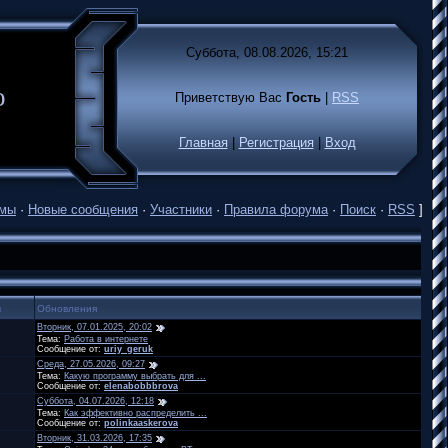
Суббота, 08.08.2026, 15:21
лько
Приветствую Вас
Гость
|
RSS
Главная
|
Регистрация
|
Вход
емы
·
Новые сообщения
·
Участники
·
Правила форума
·
Поиск
·
RSS
]
ы
Обновления
Вторник, 07.01.2025, 20:02
Тема:
Работа в интернете
Сообщение от:
uriy_geruk
Среда, 27.05.2026, 09:27
Тема:
Какую программу выбрать для ...
Сообщение от:
elenabobbbrova
Суббота, 04.07.2026, 12:18
Тема:
Как эффективно распределить ...
Сообщение от:
polinkaaskerova
Вторник, 31.03.2026, 17:35