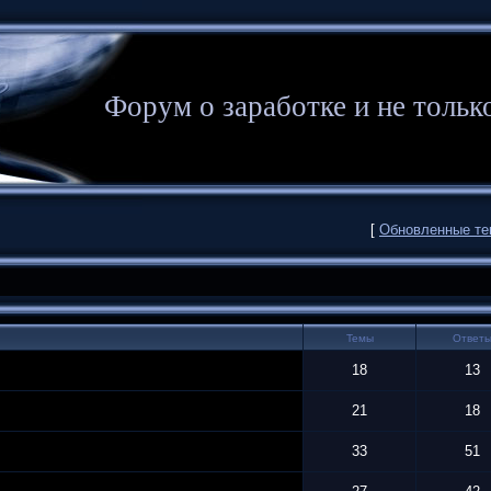
Форум о заработке и не то
[
Обновленные т
Темы
Ответ
18
13
21
18
33
51