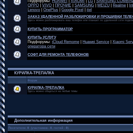
Подфорумы:
HUAWEI
|
XIAOMI
|
LG
|
SAMSUNG COMBIN
OPPO
|
VIVO
|
ПРОЧИЕ
|
SAMSUNG
|
MEIZU
|
Realme
|
In
Lenovo
|
OnePlus
|
Google Pixel
|
itel
ЗАКАЗ УДАЛЕННОЙ РАЗБЛОКИРОВКИ И ПРОШИВКИ ТЕЛ
Здесь можно разблокировать ваш телефон или планшет по удаленной сети подк
КУПИТЬ ПРОГРАММАТОР
КУПИТЬ УСЛУГУ
Подфорумы:
iCloud Remome
|
Huawei Service
|
Xiaomi Ser
оператора сети
СОФТ ДЛЯ РЕМОНТА ТЕЛЕФОНОВ
КУРИЛКА-ТРЕПАЛКА
Форум
КУРИЛКА-ТРЕПАЛКА
Здесь можно общаться на любые темы
Дополнительная информация
Посетители:
0
(участников -
0
, гостей -
0
)