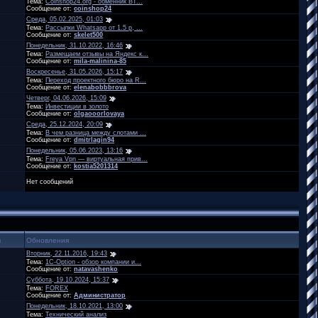
Тема:
Coinshop24.org - обменник BT...
Сообщение от:
coinshop24
Среда, 05.02.2025, 01:03
Тема:
Рассылки Whatsapp от 1.5 р, ...
Сообщение от:
skelet500
Понедельник, 31.10.2022, 16:46
Тема:
Размещаем отзывы на Яндекс к...
Сообщение от:
mila-malinina-85
Воскресенье, 31.05.2026, 15:17
Тема:
Переход проектного бюро на R...
Сообщение от:
elenabobbbrova
Четверг, 04.06.2026, 15:09
Тема:
Инвестиции в золото
Сообщение от:
olgaooorlovaya
Среда, 25.12.2024, 20:09
Тема:
В чем разница между слотами ...
Сообщение от:
dmitrlagin94
Понедельник, 05.06.2023, 13:16
Тема:
Freya Vpn — виртуальная прив...
Сообщение от:
kostia5201314
Нет сообщений
ы
Обновления
Вторник, 22.11.2016, 19:43
Тема:
1C-Option - обзор компании и...
Сообщение от:
natavashenko
Суббота, 19.10.2024, 15:37
Тема:
FOREX
Сообщение от:
Администратор
Понедельник, 18.10.2021, 13:00
Тема:
Технический анализ