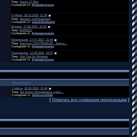
Тема:
Xiaomi 17 Max
Сообщение от:
Администратор
Суббота, 28.03.2026, 21:39
Тема:
Заказать разблокировку
Сообщение от:
palachikpalachik
Вторник, 27.06.2023, 18:55
Тема:
BORNEO
Сообщение от:
Администратор
Понедельник, 17.07.2023, 21:44
Тема:
Spectrum USA PREMIUM - Samsu...
Сообщение от:
Администратор
Понедельник, 12.08.2024, 18:57
Тема:
Ximi Tool for Windows
Сообщение от:
Администратор
ы
Обновления
Суббота, 08.08.2026, 10:46
Тема:
Как можно брендировать сувен...
Сообщение от:
dimonizotshah
[
Отметить все сообщения прочитанными
]