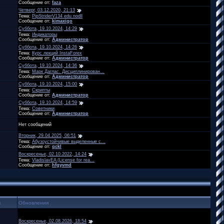
Сообщение от:
faza
Четверг, 03.12.2020, 21:13
Тема:
PipStriderV134 edu nodll
Сообщение от:
kimaxigo
Суббота, 19.10.2024, 14:29
Тема:
Индикаторы
Сообщение от:
Администратор
Суббота, 19.10.2024, 14:26
Тема:
Курс лекций InstaForex
Сообщение от:
Администратор
Суббота, 19.10.2024, 14:36
Тема:
Марк Даглас. Дисциплинирован...
Сообщение от:
Администратор
Суббота, 19.10.2024, 15:00
Тема:
Скрипты
Сообщение от:
Администратор
Суббота, 19.10.2024, 14:59
Тема:
Советники
Сообщение от:
Администратор
Нет сообщений
Вторник, 29.04.2025, 06:51
Тема:
Абузоустойчивые выделенные с...
Сообщение от:
qckl
Воскресенье, 02.10.2022, 14:24
Тема:
VladislavEA (License for rea...
Сообщение от:
hfgyvmd
ы
Обновления
Воскресенье, 02.08.2026, 18:54