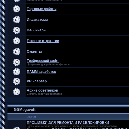
MetaTrader 4 , MetaTrader 5
Торговые роботы
Индикаторы
Веббинары
Готовые стратегии
Скрипты
Трейдорский софт
Программы для работе на фороксе
ПАММ заработок
VPS сервер
Архив советников
Скачать советник безплатно
GSMegavolt
Форум
ПРОШИВКИ ДЛЯ РЕМОНТА И РАЗБЛОКИРОВКИ
Здесь можно скачать прошивки и их части для ремонта и разблокировки