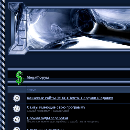
MegaФорум
Форум
Кликовые сайты (BUX)+Почта+Серфинг+Задания
Сайты имеющие свою программу
Скачай программу и зарабатывай
Прочии виды заработка
Пишем как можно еще заработать заработать в интернете