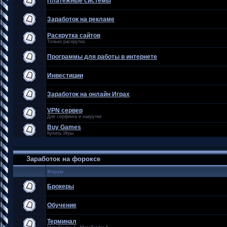
Платежные системы
Заработок на рекламе
Раскрутка сайтов
Только раскрутка.
Программы для работы в интернете
Инвестиции
Заработок на онлайн Играх
VPN сервер
Для сёрфинга и накрутки
Buy Games
Купить Игры
Заработок на фороксе
Форум
Брокеры
Обучение
Терминал