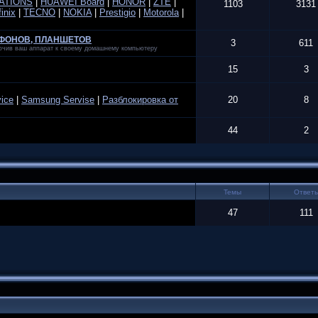
ATIONS
|
HUAWEI Board
|
HONOR
|
ZTE
|
1103
3131
finix
|
TECNO
|
NOKIA
|
Prestigio
|
Motorola
|
ЕФОНОВ, ПЛАНШЕТОВ
3
611
лючив ваш аппарат к своему домашнему компьютеру
15
3
vice
|
Samsung Servise
|
Разблокировка от
20
8
44
2
Темы
Ответ
47
111