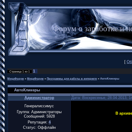
Форум о заработке и
[
Об
1
Страница
1
из
1
MegaФорум
»
MegaФорум
»
Программы для работы в интернете
»
АвтоКликеры
АвтоКликеры
Администратор
Дата: Воскресенье, 28.04.2013, 
Генералиссимус
Группа: Администраторы
В архив
Сообщений:
5928
Репутация:
4
Статус:
Оффлайн