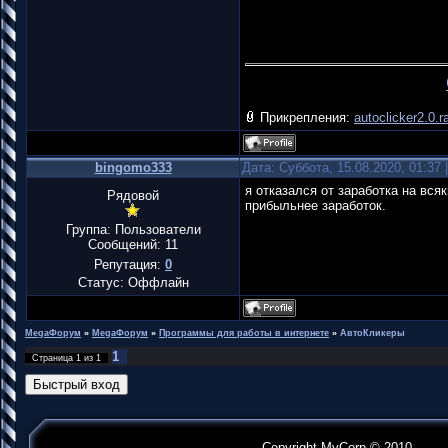
Прикрепления:
autoclicker2.0.r
bingomo333
Дата: Суббота, 15.08.2020, 01:37
я отказался от заработка на вся
Рядовой
прибыльнее заработок.
Группа: Пользователи
Сообщений:
11
Репутация:
0
Статус:
Оффлайн
MegaФорум
»
MegaФорум
»
Программы для работы в интернете
»
АвтоКликеры
1
Страница
1
из
1
Copyright MyCorp © 2010