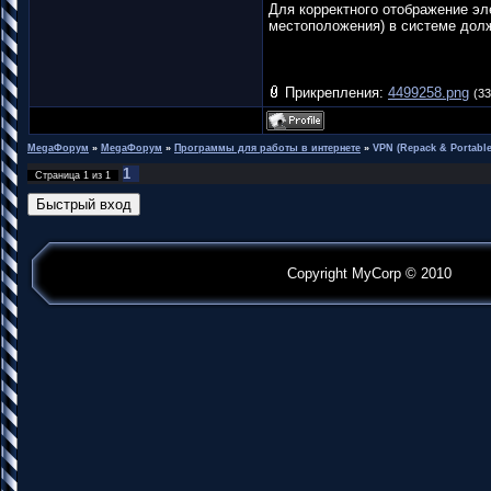
Для корректного отображение эл
местоположения) в системе долже
Прикрепления:
4499258.png
(33
MegaФорум
»
MegaФорум
»
Программы для работы в интернете
»
VPN (Repack & Portable
1
Страница
1
из
1
Copyright MyCorp © 2010