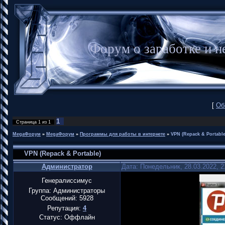
Форум о заработке и
[
Об
1
Страница
1
из
1
MegaФорум
»
MegaФорум
»
Программы для работы в интернете
»
VPN (Repack & Portable
VPN (Repack & Portable)
Администратор
Дата: Понедельник, 28.03.2022, 
Генералиссимус
Группа: Администраторы
Сообщений:
5928
Репутация:
4
Статус:
Оффлайн