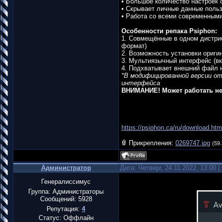
• Большое количество настроек 
• Скрывает личные данные польз
• Работа со всеми современными
Особенности репака Psiphon:
1. Совмещённые в одном дистриб
формат)
2. Возможность установки ориги
3. Мультиязычный интерфейс (в
4. Подхватывает внешний файл н
*В модифицированной версии от
интерфейса
ВНИМАНИЕ! Может работать не
https://psiphon.ca/ru/download.htm
Прикрепления:
0269747.jpg
(59.
Администратор
Дата: Четверг, 24.11.2022, 13:00
Генералиссимус
Группа: Администраторы
Сообщений:
5928
Репутация:
4
Статус:
Оффлайн