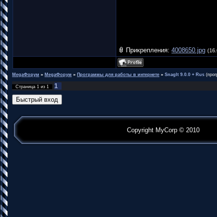
Прикрепления:
4008650.jpg
(16.
MegaФорум
»
MegaФорум
»
Программы для работы в интернете
»
SnagIt 9.0.0 + Rus
(про
1
Страница
1
из
1
Copyright MyCorp © 2010