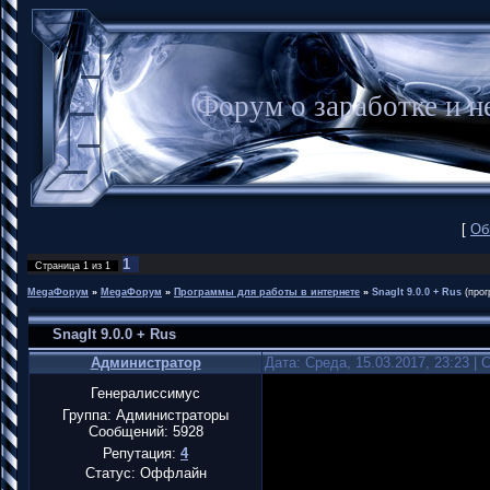
Форум о заработке и
[
Об
1
Страница
1
из
1
MegaФорум
»
MegaФорум
»
Программы для работы в интернете
»
SnagIt 9.0.0 + Rus
(про
SnagIt 9.0.0 + Rus
Администратор
Дата: Среда, 15.03.2017, 23:23 |
Генералиссимус
Группа: Администраторы
Сообщений:
5928
Репутация:
4
Статус:
Оффлайн