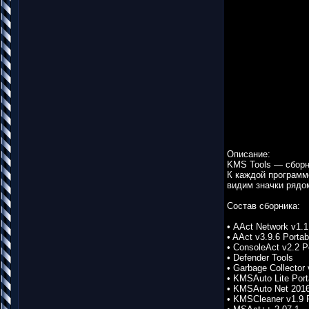
Описание:
KMS Tools — сборни
К каждой программе
видим значки рядо
Состав сборника:
• AAct Network v1.1
• AAct v3.9.6 Portab
• ConsoleAct v2.2 P
• Defender Tools
• Garbage Collecto
• KMSAuto Lite Port
• KMSAuto Net 2016
• KMSCleaner v1.9 