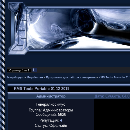
1
Страница
1
из
1
MegaФорум
»
MegaФорум
»
Программы для работы в интернете
»
KMS Tools Portable 01 
KMS Tools Portable 01 12 2019
Администратор
Дата: Суббота, 04.0
Генералиссимус
Группа: Администраторы
Сообщений:
5928
Репутация:
4
Статус:
Оффлайн