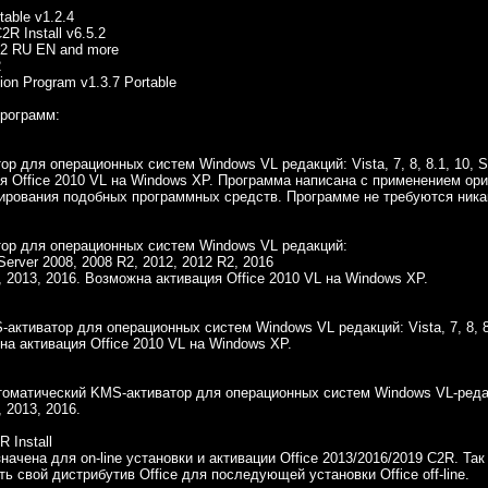
able v1.2.4
2R Install v6.5.2
3.2 RU EN and more
2
tion Program v1.3.7 Portable
программ:
р для операционных систем Windows VL редакций: Vista, 7, 8, 8.1, 10, Se
я Office 2010 VL на Windows XP. Программа написана с применением ори
ирования подобных программных средств. Программе не требуются ника
тор для операционных систем Windows VL редакций:
, Server 2008, 2008 R2, 2012, 2012 R2, 2016
0, 2013, 2016. Возможна активация Office 2010 VL на Windows XP.
-активатор для операционных систем Windows VL редакций: Vista, 7, 8, 8.1
на активация Office 2010 VL на Windows XP.
матический KMS-активатор для операционных систем Windows VL-редакций:
, 2013, 2016.
R Install
ачена для on-line установки и активации Office 2013/2016/2019 C2R. Та
ь свой дистрибутив Office для последующей установки Office off-line.