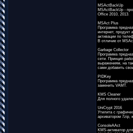
MSActBackUp
MSActBackUp - прог
Office 2010, 2013.
MSAct Plus
Программа предназн
интернет, продукт 
активации по теле
В отличие от MSAc
Garbage Collector
Программа предназ
сети. Принцип рабо
выражениям, на так
сами добавить свои
PIDKey
Программа предназ
заменить VAMT.
KMS Cleaner
Для полного удале
UniCrypt 2016
Утилита с графиче
архиватором 7zip, 
ConsoleAAct
KMS-активатор для 