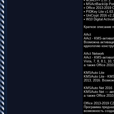
• MSAct++ 2.07.1
• MSActBackUp Port
• Office 2013-2019 C
• PIDKey Lite v1.6
• UniCrypt 2016 v2.
• W10 Digital Activa
Краткое описание 
AAct
AAct - KMS-активато
Возможна активаци
идеологию констру
AAct Network
AAct - KMS-актива
Vista, 7, 8, 8.1, 10
а также Office 201
KMSAuto Lite
KMSAuto Lite - KMS
2013, 2016. Возмож
KMSAuto Net 2016
KMSAuto Net — авто
а также Office 2010
Office 2013-2019 C2
Программа предназн
возможность создат