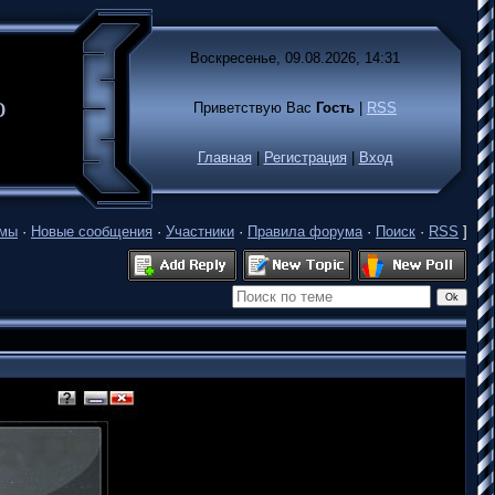
Воскресенье, 09.08.2026, 14:31
лько
Приветствую Вас
Гость
|
RSS
Главная
|
Регистрация
|
Вход
емы
·
Новые сообщения
·
Участники
·
Правила форума
·
Поиск
·
RSS
]