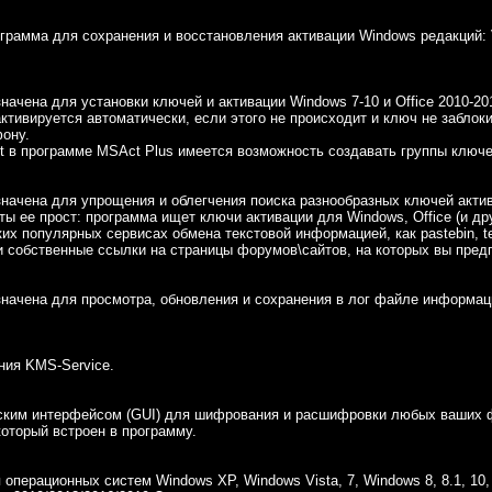
рамма для сохранения и восстановления активации Windows редакций: Vist
ачена для установки ключей и активации Windows 7-10 и Office 2010-20
активируется автоматически, если этого не происходит и ключ не забло
фону.
t в программе MSAct Plus имеется возможность создавать группы ключе
начена для упрощения и облегчения поиска разнообразных ключей актив
ты ее прост: программа ищет ключи активации для Windows, Office (и д
их популярных сервисах обмена текстовой информацией, как pastebin, tex
 собственные ссылки на страницы форумов\сайтов, на которых вы предпо
начена для просмотра, обновления и сохранения в лог файле информаци
ния KMS-Service.
ским интерфейсом (GUI) для шифрования и расшифровки любых ваших 
который встроен в программу.
операционных систем Windows XP, Windows Vista, 7, Windows 8, 8.1, 10, 