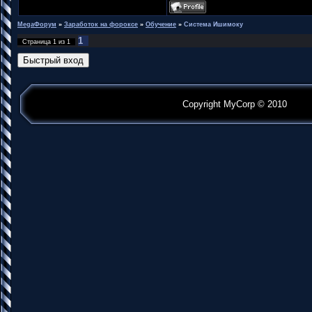
MegaФорум
»
Заработок на фороксе
»
Обучение
»
Система Ишимоку
1
Страница
1
из
1
Copyright MyCorp © 2010