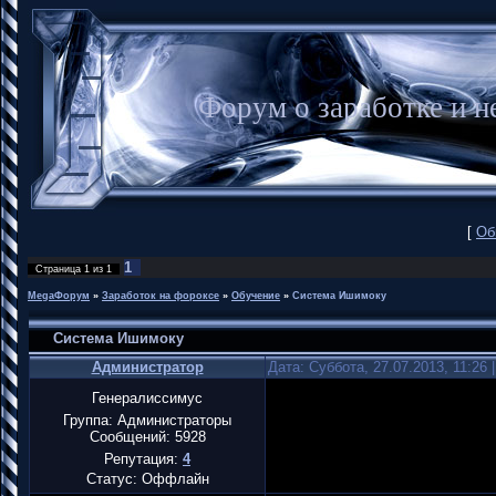
Форум о заработке и
[
Об
1
Страница
1
из
1
MegaФорум
»
Заработок на фороксе
»
Обучение
»
Система Ишимоку
Система Ишимоку
Администратор
Дата: Суббота, 27.07.2013, 11:26
Генералиссимус
Группа: Администраторы
Сообщений:
5928
Репутация:
4
Статус:
Оффлайн