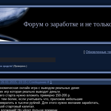
Форум о заработке и не то
[
Обновленные т
м средств!
(Проверено.)
 26.01.2015, 23:15 | Сообщение #
1
ономическая онлайн игра с выводом реальных денег.
их игр которая реально выводит деньги.
его старта нужно вложить примерно 150-200 р.
 тем более, если учитывать что, приложив небольшие
евратить в тысячи рублей. Для этого нужно желание заработать,
шой стартовый капитал.
з вложений! Но уйдет больше времени.