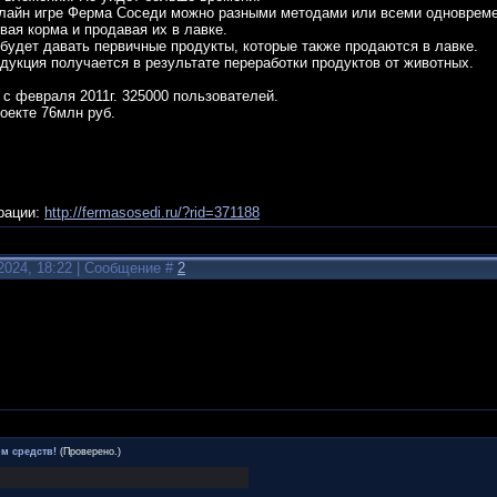
лайн игре Ферма Соседи можно разными методами или всеми одновреме
вая корма и продавая их в лавке.
 будет давать первичные продукты, которые также продаются в лавке.
дукция получается в результате переработки продуктов от животных.
с февраля 2011г. 325000 пользователей.
оекте 76млн руб.
рации:
http://fermasosedi.ru/?rid=371188
2024, 18:22 | Сообщение #
2
м средств!
(Проверено.)