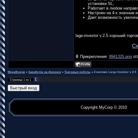
установки SL;
Работает в любом направ
Настроен на 4-х значные к
Дает возможность увеличи
lage-investor v.2.5 хороший торг
Ск
Прикрепления:
8941325.png
(63
MegaФорум
»
Заработок на фороксе
»
Торговые роботы
»
Советник Large Investor v 2.5
1
Страница
1
из
1
Copyright MyCorp © 2010