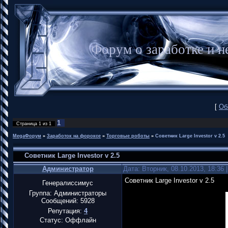
Форум о заработке и
[
Об
1
Страница
1
из
1
MegaФорум
»
Заработок на фороксе
»
Торговые роботы
»
Советник Large Investor v 2.5
Советник Large Investor v 2.5
Администратор
Дата: Вторник, 08.10.2013, 18:36
Советник Large Investor v 2.5
Генералиссимус
Группа: Администраторы
Сообщений:
5928
Репутация:
4
Статус:
Оффлайн