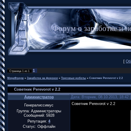
Форум о заработке и
[
Об
1
Страница
1
из
1
MegaФорум
»
Заработок на фороксе
»
Торговые роботы
»
Советник Perevorot v 2.2
Советник Perevorot v 2.2
Администратор
Дата: Вторник, 08.10.2013, 18:42
Советник Perevorot v 2.2
Генералиссимус
Группа: Администраторы
Сообщений:
5928
Репутация:
4
Статус:
Оффлайн