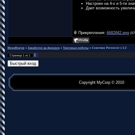
Настроен на 4-х и 5-ти зн
Дает возможность увеличи
Прикрепления:
6682842.png
(57
MegaФорум
»
Заработок на фороксе
»
Торговые роботы
»
Советник Perevorot v 2.2
1
Страница
1
из
1
Copyright MyCorp © 2010