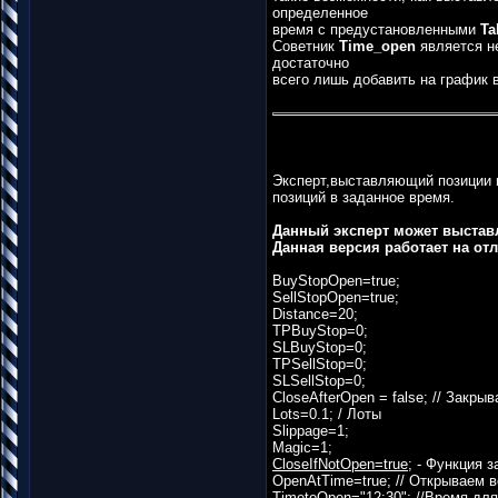
определенное
время с предустановленными
Ta
Советник
Time_open
является не
достаточно
всего лишь добавить на график 
Эксперт,выставляющий позиции в
позиций в заданное время.
Данный эксперт может выставл
Данная версия работает на от
BuyStopOpen=true;
SellStopOpen=true;
Distance=20;
TPBuyStop=0;
SLBuyStop=0;
TPSellStop=0;
SLSellStop=0;
CloseAfterOpen = false; // Закры
Lots=0.1; / Лоты
Slippage=1;
Magic=1;
CloseIfNotOpen=true;
- Функция з
OpenAtTime=true; // Открываем 
TimetoOpen="12:30"; //Время дл