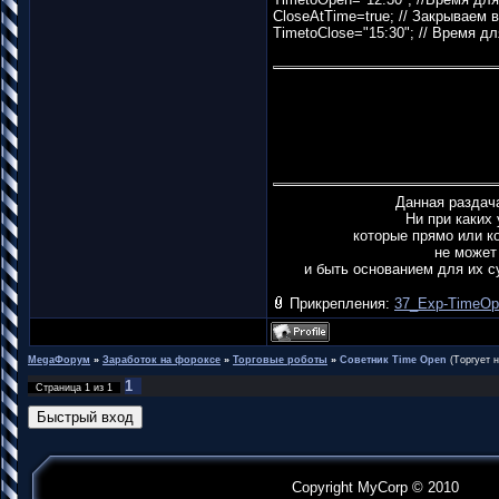
CloseAtTime=true; // Закрываем 
TimetoClose="15:30"; // Время д
Данная раздач
Ни при каких
которые прямо или к
не может
и быть основанием для их с
Прикрепления:
37_Exp-TimeOp
MegaФорум
»
Заработок на фороксе
»
Торговые роботы
»
Советник Time Open
(Tоргует 
1
Страница
1
из
1
Copyright MyCorp © 2010