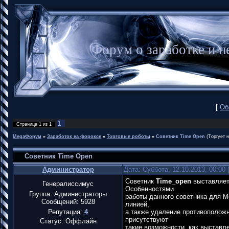
Форум о заработке и
[
Об
1
Страница
1
из
1
MegaФорум
»
Заработок на фороксе
»
Торговые роботы
»
Советник Time Open
(Tоргует 
Советник Time Open
Администратор
Дата: Суббота, 12.10.2013, 00:00
Советник
Time_open
выставляет
Генералиссимус
Особенностями
Группа: Администраторы
работы данного советника для M
Сообщений:
5928
линией,
Репутация:
4
а также удаление противоположн
присутствуют
Статус:
Оффлайн
такие возможности, как выстав