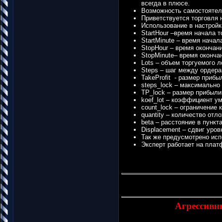
всегда в плюсе.
Возможность самостоятель
Приветствуется торговля 
Использование в настройк
StartHour –время начала т
StartMinute – время начал
StopHour – время окончани
StopMinute– время оконча
Lots – объем торгуемого л
Steps – шаг между ордер
TakeProfit - размер прибы
steps_lock – максимально
TP_lock – размер прибыл
koef_lot – коэффициент у
count_lock – ограничение
quantity – количество от
beta – расстояние в пунк
Displacement – сдвиг уров
Так же предусмотрено исп
Эксперт работает на платф
Агрессивн