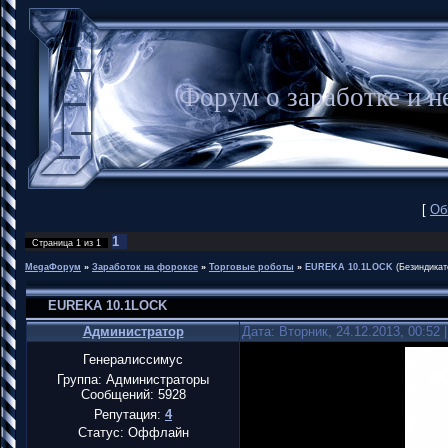
Форум о заработке и
[
Об
1
Страница
1
из
1
MegaФорум
»
Заработок на фороксе
»
Торговые роботы
»
EUREKA 10.1LOCK
(Безиндикат
EUREKA 10.1LOCK
Администратор
Дата: Вторник, 24.12.2013, 00:52
Генералиссимус
Группа: Администраторы
Сообщений:
5928
Репутация:
4
Статус:
Оффлайн