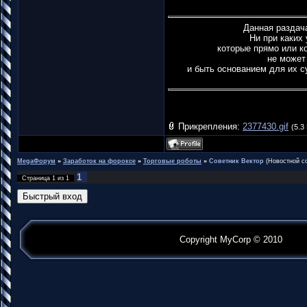
Данная раздач
Ни при каких
которые прямо или к
не может
и быть основанием для их с
Прикрепления:
2377430.gif
(5.3
MegaФорум
»
Заработок на фороксе
»
Торговые роботы
»
Советник Вектор
(Новостной с
1
Страница
1
из
1
Copyright MyCorp © 2010