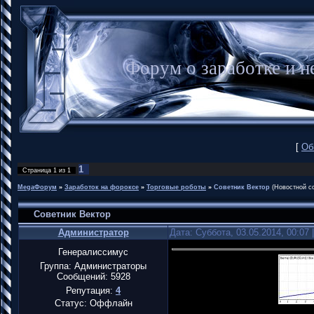
Форум о заработке и
[
Об
1
Страница
1
из
1
MegaФорум
»
Заработок на фороксе
»
Торговые роботы
»
Советник Вектор
(Новостной с
Советник Вектор
Администратор
Дата: Суббота, 03.05.2014, 00:07
Генералиссимус
Группа: Администраторы
Сообщений:
5928
Репутация:
4
Статус:
Оффлайн