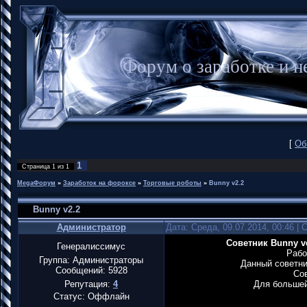
Форум о заработке и
[
Об
1
Страница
1
из
1
MegaФорум
»
Заработок на фороксе
»
Торговые роботы
»
Bunny v2.2
Bunny v2.2
Администратор
Дата: Среда, 09.07.2014, 00:46 |
Советник Bunny ve
Генералиссимус
Рабо
Группа: Администраторы
Данный советни
Сообщений:
5928
Сов
Репутация:
4
Для большей
Статус:
Оффлайн