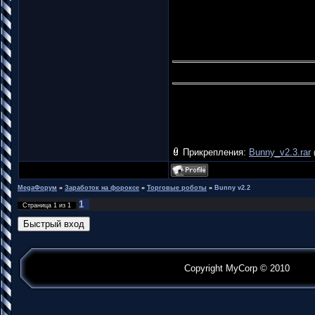
Прикрепления:
Bunny_v2.3.rar
MegaФорум
»
Заработок на фороксе
»
Торговые роботы
»
Bunny v2.2
1
Страница
1
из
1
Copyright MyCorp © 2010