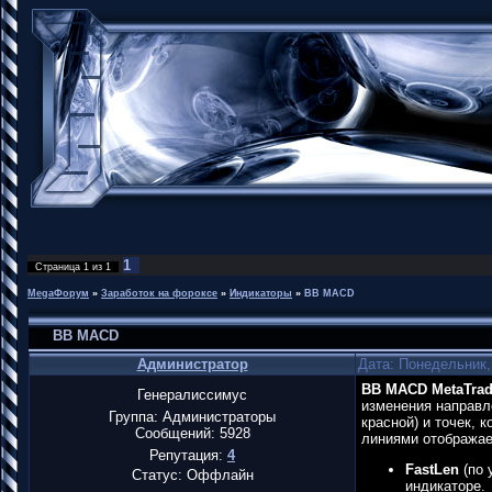
1
Страница
1
из
1
MegaФорум
»
Заработок на фороксе
»
Индикаторы
»
BB MACD
BB MACD
Администратор
Дата: Понедельник,
BB MACD MetaTrad
Генералиссимус
изменения направле
Группа: Администраторы
красной) и точек,
Сообщений:
5928
линиями отображае
Репутация:
4
FastLen
(по 
Статус:
Оффлайн
индикаторе.