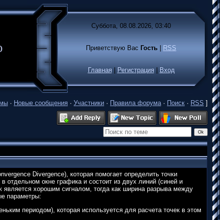
Суббота, 08.08.2026, 03:40
лько
Приветствую Вас
Гость
|
RSS
Главная
|
Регистрация
|
Вход
емы
·
Новые сообщения
·
Участники
·
Правила форума
·
Поиск
·
RSS
]
vergence Divergence), которая помогает определить точки
в отдельном окне графика и состоит из двух линий (синей и
ек является хорошим сигналом, тогда как ширина разрыва между
ые параметры:
ньким периодом), которая используется для расчета точек в этом