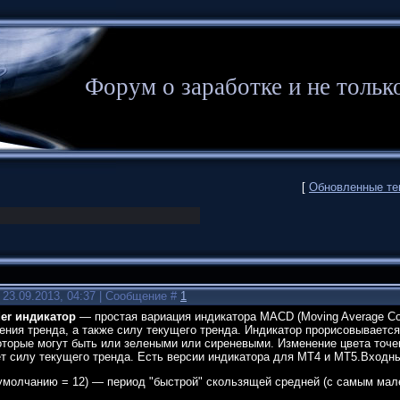
Форум о заработке и не то
[
Обновленные т
 23.09.2013, 04:37 | Сообщение #
1
er индикатор
— простая вариация индикатора MACD (Moving Average Con
ния тренда, а также силу текущего тренда. Индикатор прорисовывается 
 которые могут быть или зелеными или сиреневыми. Изменение цвета точ
т силу текущего тренда. Есть версии индикатора для MT4 и MT5.Входн
умолчанию = 12) — период "быстрой" скользящей средней (с самым мале