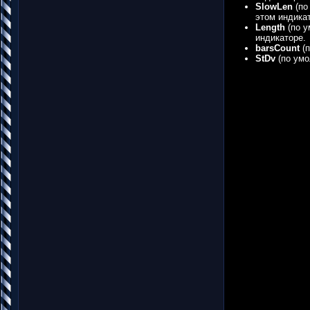
SlowLen
(по
этом индика
Length
(по у
индикаторе.
barsCount
(п
StDv
(по умо