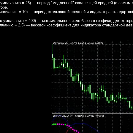
 умолчанию = 26) — период "медленной" скользящей средней (с самым б
торе.
молчанию = 10) — период скользящей средней и индикатора стандартной
о умолчанию = 400) — максимальное число баров в графике, для которых
лчанию = 2.5) — весовой коэффициент для индикатора стандартной деви