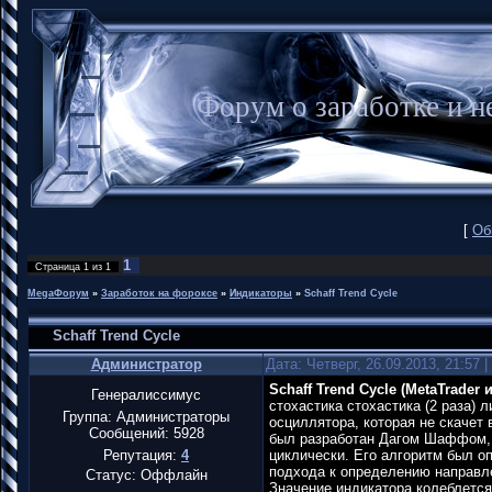
Форум о заработке и
[
Об
1
Страница
1
из
1
MegaФорум
»
Заработок на фороксе
»
Индикаторы
»
Schaff Trend Cycle
Schaff Trend Cycle
Администратор
Дата: Четверг, 26.09.2013, 21:57
Schaff Trend Cycle (MetaTrader 
Генералиссимус
стохастика стохастика (2 раза)
Группа: Администраторы
осциллятора, которая не скачет 
Сообщений:
5928
был разработан Дагом Шаффом, 
Репутация:
4
циклически. Его алгоритм был оп
подхода к определению направл
Статус:
Оффлайн
Значение индикатора колеблется