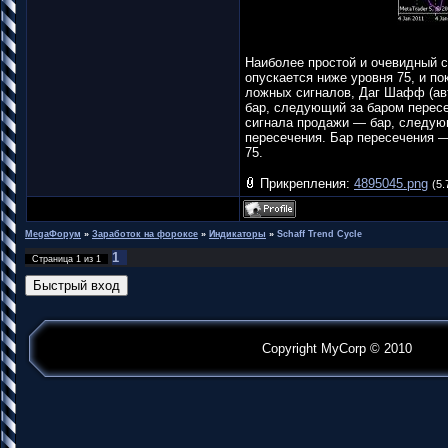
Наиболее простой и очевидный с
опускается ниже уровня 75, и п
ложных сигналов, Даг Шафф (авт
бар, следующий за баром перес
сигнала продажи — бар, следую
пересечения. Бар пересечения —
75.
Прикрепления:
4895045.png
(5.
MegaФорум
»
Заработок на фороксе
»
Индикаторы
»
Schaff Trend Cycle
1
Страница
1
из
1
Copyright MyCorp © 2010