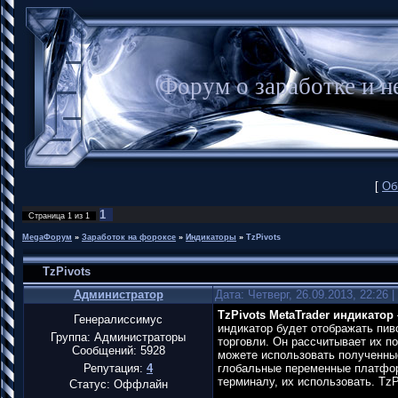
Форум о заработке и
[
Об
1
Страница
1
из
1
MegaФорум
»
Заработок на фороксе
»
Индикаторы
»
TzPivots
TzPivots
Администратор
Дата: Четверг, 26.09.2013, 22:26
TzPivots MetaTrader индикатор
Генералиссимус
индикатор будет отображать пив
Группа: Администраторы
торговли. Он рассчитывает их п
Сообщений:
5928
можете использовать полученные
Репутация:
4
глобальные переменные платфор
терминалу, их использовать. Tz
Статус:
Оффлайн