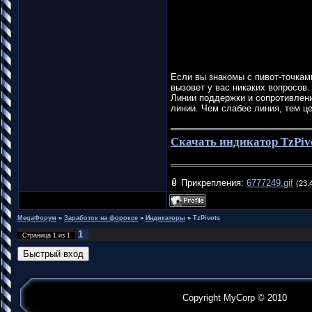
Если вы знакомы с пивот-точкам
вызовет у вас никаких вопросов
Линии поддержки и сопротивлени
линии. Чем слабее линия, тем ц
Скачать индикатор TzPiv
Прикрепления:
6777249.gif
(23.
MegaФорум
»
Заработок на фороксе
»
Индикаторы
»
TzPivots
1
Страница
1
из
1
Copyright MyCorp © 2010