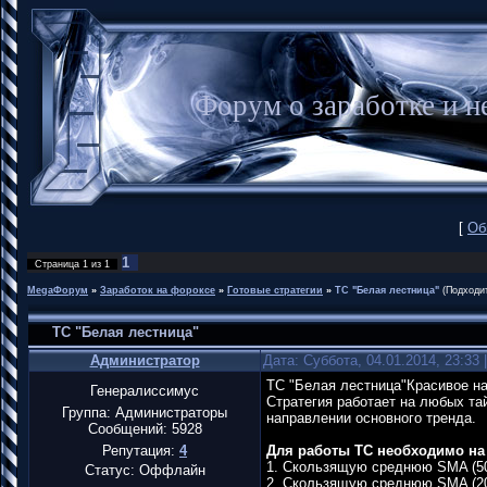
Форум о заработке и
[
Об
1
Страница
1
из
1
MegaФорум
»
Заработок на фороксе
»
Готовые стратегии
»
ТС "Белая лестница"
(Подходи
ТС "Белая лестница"
Администратор
Дата: Суббота, 04.01.2014, 23:33
ТС "Белая лестница"Красивое на
Генералиссимус
Стратегия работает на любых та
Группа: Администраторы
направлении основного тренда.
Сообщений:
5928
Репутация:
4
Для работы ТС необходимо на
1. Скользящую среднюю SMA (50
Статус:
Оффлайн
2. Скользящую среднюю SMA (20