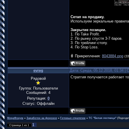
Сетап на продажу.
Используем зеркальные правила
Закрытие позиции.
1. По Take Profit.
2. По рынку спустя 3-7 баров.
3. По трейлинг-стопу.
4. По Stop Loss.
Прикрепления:
8043884.png
(33
evreg
Дата: Среда, 05.12.2018, 01:34 |
Стратгия получается работает то
Рядовой
Группа: Пользователи
Сообщений:
4
Репутация:
0
Статус:
Оффлайн
MegaФорум
»
Заработок на фороксе
»
Готовые стратегии
»
ТС "Белая лестница"
(Подходи
1
Страница
1
из
1