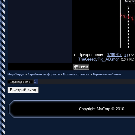
Прикрепления:
0799797.jpg
(72.
TheGreedyPig_AD.mq4
(13.7 Kb)
MegaФорум
»
Заработок на фороксе
»
Готовые стратегии
»
Торговые шаблоны
1
Страница
1
из
1
Copyright MyCorp © 2010