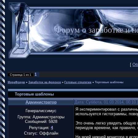
Форум о заработке и
[
Об
1
Страница
1
из
1
MegaФорум
»
Заработок на фороксе
»
Готовые стратегии
»
Торговые шаблоны
Торговые шаблоны
Администратор
Дата: Суббота, 01.03.2014, 00:10
Я экспериментировал с различн
Генералиссимус
используется гистограммы, пово
Группа: Администраторы
Сообщений:
5928
Это очень легко увидеть общую 
Репутация:
4
периодов времени, как правило, 
Статус:
Оффлайн
На моей нижней монитора я испо