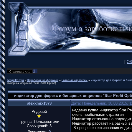
Форум о заработке и
[
Об
1
Страница
1
из
1
MegaФорум
»
Заработок на фороксе
»
Готовые стратегии
»
индикатор для форекс и бина
бинарных опционов "Star Profit Option)
индикатор для форекс и бинарных опционов "Star Profit Opt
alexkmix1979
Дата: Понедельник, 30.03.2015, 
недавно купил индикатор Star Pr
Рядовой
очень прибыльная стратегия
Индикатор оптимально подходи
Группа: Пользователи
Индикатор работает на разных в
Сообщений:
3
В процессе тестирования индика
Репутация:
0