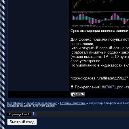
Срок экспирации опциона зависит
Для форекс правила покупки ло
направлении,
что и открытый первый лот на ра
сработал лимитный ордер - закр
(можно выставить TP на 10 пункт
своё усмотрение.
По умолчанию в индикаторах вкл
http://glopages.ru/affiliate/2159127
Прикрепления:
8070071.png
(43
MegaФорум
»
Заработок на фороксе
»
Готовые стратегии
»
индикатор для форекс и бина
бинарных опционов "Star Profit Option)
1
Страница
1
из
1