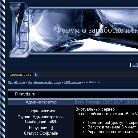
Форум о заработке и
[
Об
1
Страница
1
из
1
MegaФорум
»
Заработок на фороксе
»
VPS сервер
»
Firstvds.ru
Firstvds.ru
Администратор
Дата: Четверг, 18.05.2017, 19:20
Виртуальный сервер
Генералиссимус
по цене обычного хостингаВаш 
Группа: Администраторы
Сообщений:
5928
Полный root-доступ к серв
Запуск в течение 5 минут
Репутация:
4
Управление хостингом чер
Статус:
Оффлайн