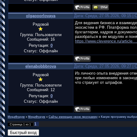
olgaooorlovaya
Дата: Среда, 27.05.2026, 09:15 |
Для ведения бизнеса и взаимоде
Рядовой
экосистем в РФ. Платформа пол
бухгалтерии, кадров и документ
Группа: Пользователи
разобраться в ее модулях и поня
Сообщений:
16
https://www.cleverence.ru/article..
Репутация:
0
Статус:
Оффлайн
elenabobbbrova
Дата: Среда, 27.05.2026, 09:27 |
Из личного опыта внедрения отм
Рядовой
при любых изменениях в законод
что страхует от штрафов.
Группа: Пользователи
Сообщений:
12
Репутация:
0
Статус:
Оффлайн
MegaФорум
»
MegaФорум
»
Сайты имеющие свою программу
»
Какую программу выбрат
1
Страница
1
из
1