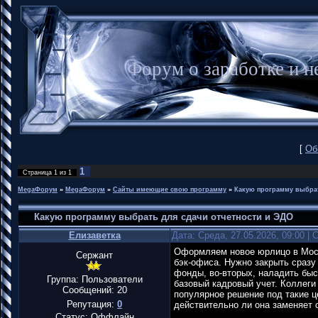
Форум о заработке и
[
Об
1
Страница
1
из
1
MegaФорум
»
MegaФорум
»
Сайты имеющие свою программу
»
Какую программу выбрат
Какую программу выбрать для сдачи отчетности и ЭДО
Елизаветка
Дата: Среда, 27.05.2026, 09:00 |
Оформляем новое юрлицо в Моск
Сержант
бэк-офиса. Нужно закрыть сразу
фонды, во-вторых, наладить быс
Группа: Пользователи
базовый кадровый учет. Коллеги
Сообщений:
20
популярное решение под такие це
Репутация:
0
действительно ли она заменяет 
Статус:
Оффлайн