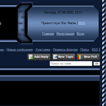
Пятница, 07.08.2026, 13:17
лько
Приветствую Вас
Гость
|
RSS
Главная
|
Регистрация
|
Вход
емы
·
Новые сообщения
·
Участники
·
Правила форума
·
Поиск
·
RSS
]