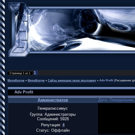
1
Страница
1
из
1
MegaФорум
»
MegaФорум
»
Сайты имеющие свою программу
»
Adv Profit
(Расширение дл
Adv Profit
Администратор
Дата: Понедельник,
Генералиссимус
Группа: Администраторы
Сообщений:
5928
Репутация:
4
Статус:
Оффлайн