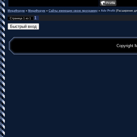
MegaФорум
»
MegaФорум
»
Сайты имеющие свою программу
»
Adv Profit
(Расширение дл
1
Страница
1
из
1
Copyright 