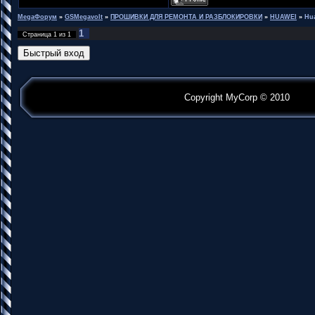
MegaФорум
»
GSMegavolt
»
ПРОШИВКИ ДЛЯ РЕМОНТА И РАЗБЛОКИРОВКИ
»
HUAWEI
»
Hu
1
Страница
1
из
1
Copyright MyCorp © 2010