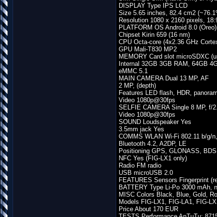
DISPLAY Type IPS LCD
Size 5.65 inches, 82.4 cm2 (~76.1
Resolution 1080 x 2160 pixels, 18:9
PLATFORM OS Android 8.0 (Oreo)
Chipset Kirin 659 (16 nm)
CPU Octa-core (4x2.36 GHz Corte
GPU Mali-T830 MP2
MEMORY Card slot microSDXC (us
Internal 32GB 3GB RAM, 64GB 
eMMC 5.1
MAIN CAMERA Dual 13 MP, AF
2 MP, (depth)
Features LED flash, HDR, panora
Video 1080p@30fps
SELFIE CAMERA Single 8 MP, f/2
Video 1080p@30fps
SOUND Loudspeaker Yes
3.5mm jack Yes
COMMS WLAN Wi-Fi 802.11 b/g/n, 
Bluetooth 4.2, A2DP, LE
Positioning GPS, GLONASS, BDS
NFC Yes (FIG-LX1 only)
Radio FM radio
USB microUSB 2.0
FEATURES Sensors Fingerprint (re
BATTERY Type Li-Po 3000 mAh, n
MISC Colors Black, Blue, Gold, R
Models FIG-LX1, FIG-LA1, FIG-LX
Price About 170 EUR
TESTS Performance AnTuTu: 8715