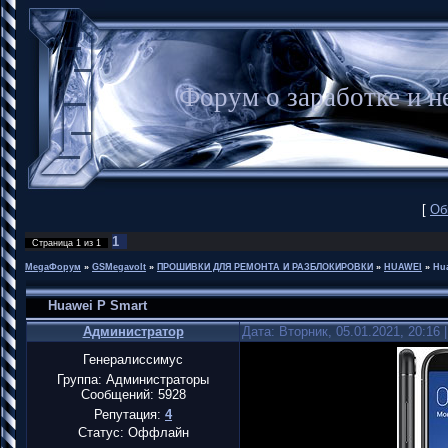
Форум о заработке и
[
Об
1
Страница
1
из
1
MegaФорум
»
GSMegavolt
»
ПРОШИВКИ ДЛЯ РЕМОНТА И РАЗБЛОКИРОВКИ
»
HUAWEI
»
Hu
Huawei P Smart
Администратор
Дата: Вторник, 05.01.2021, 20:16
Генералиссимус
Группа: Администраторы
Сообщений:
5928
Репутация:
4
Статус:
Оффлайн