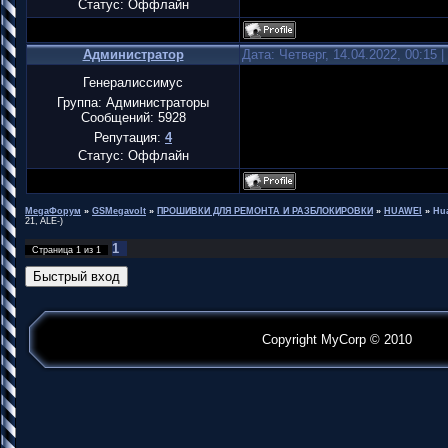
Статус:
Оффлайн
Администратор
Дата: Четверг, 14.04.2022, 00:15
Генералиссимус
Группа: Администраторы
Сообщений:
5928
Репутация:
4
Статус:
Оффлайн
MegaФорум
»
GSMegavolt
»
ПРОШИВКИ ДЛЯ РЕМОНТА И РАЗБЛОКИРОВКИ
»
HUAWEI
»
Hua
21, ALE-)
1
Страница
1
из
1
Copyright MyCorp © 2010