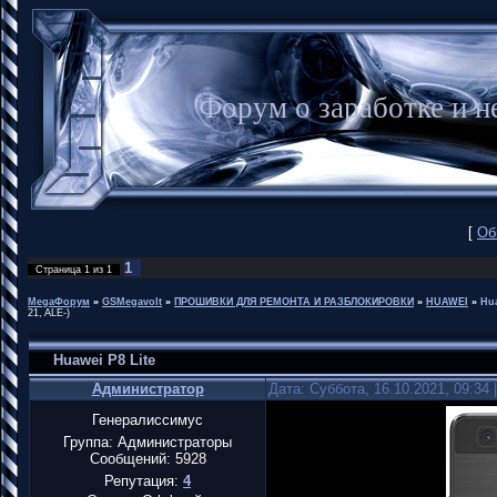
Форум о заработке и
[
Об
1
Страница
1
из
1
MegaФорум
»
GSMegavolt
»
ПРОШИВКИ ДЛЯ РЕМОНТА И РАЗБЛОКИРОВКИ
»
HUAWEI
»
Hua
21, ALE-)
Huawei P8 Lite
Администратор
Дата: Суббота, 16.10.2021, 09:34
Генералиссимус
Группа: Администраторы
Сообщений:
5928
Репутация:
4