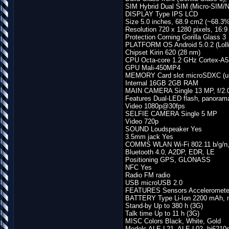
SIM Hybrid Dual SIM (Micro-SIM/N
DISPLAY Type IPS LCD
Size 5.0 inches, 68.9 cm2 (~68.3% 
Resolution 720 x 1280 pixels, 16:9 
Protection Corning Gorilla Glass 3
PLATFORM OS Android 5.0.2 (Lolli
Chipset Kirin 620 (28 nm)
CPU Octa-core 1.2 GHz Cortex-A5
GPU Mali-450MP4
MEMORY Card slot microSDXC (us
Internal 16GB 2GB RAM
MAIN CAMERA Single 13 MP, f/2.0
Features Dual-LED flash, panora
Video 1080p@30fps
SELFIE CAMERA Single 5 MP
Video 720p
SOUND Loudspeaker Yes
3.5mm jack Yes
COMMS WLAN Wi-Fi 802.11 b/g/n, 
Bluetooth 4.0, A2DP, EDR, LE
Positioning GPS, GLONASS
NFC Yes
Radio FM radio
USB microUSB 2.0
FEATURES Sensors Accelerometer
BATTERY Type Li-Ion 2200 mAh, 
Stand-by Up to 380 h (3G)
Talk time Up to 11 h (3G)
MISC Colors Black, White, Gold
Models ALE-L21, ALE-L02, hi6210