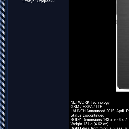
Статус:
Оффлайн
NETWORK Technology
GSM / HSPA / LTE
LAUNCH Announced 2015, April. R
Status Discontinued
BODY Dimensions 143 x 70.6 x 7.7
Weight 131 g (4.62 oz)
Build Glass front (Gorilla Glass 3),