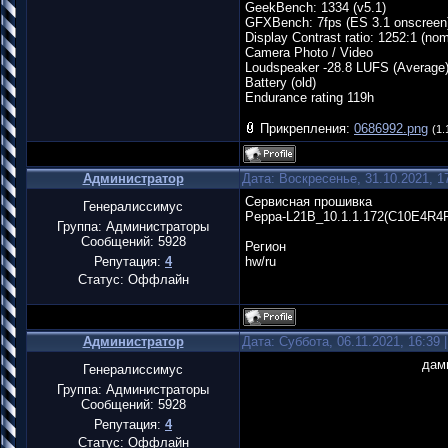
GeekBench: 1334 (v5.1)
GFXBench: 7fps (ES 3.1 onscreen
Display Contrast ratio: 1252:1 (nom
Camera Photo / Video
Loudspeaker -28.8 LUFS (Average
Battery (old)
Endurance rating 119h
Прикрепления:
0686992.png
(1.
Администратор
Дата: Воскресенье, 31.10.2021, 
Сервисная прошивка
Генералиссимус
Peppa-L21B_10.1.1.172(C10E4R4
Группа: Администраторы
Сообщений:
5928
Регион
Репутация:
4
hw/ru
Статус:
Оффлайн
Администратор
Дата: Суббота, 06.11.2021, 16:39
дам
Генералиссимус
Группа: Администраторы
Сообщений:
5928
Репутация:
4
Статус:
Оффлайн