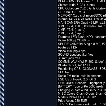
PLATFORM OS Android 10, EMUI 1
Chipset Kirin 710A (14 nm)
CPU Octa-core (4x2.0 GHz Cortex
GPU Mali-G51 MP4
MEMORY Card slot microSDXC (ded
Internal 64GB 4GB RAM, 128GB
MAIN CAMERA Quad 48 MP, f/1.8, 
8 MP, f/2.4, 120˚ (ultrawide), 1/4.0
2 MP, f/2.4, (macro)
2 MP, f/2.4, (depth)
Features LED flash, HDR, panora
Video 1080p@30/60fps
SELFIE CAMERA Single 8 MP, f/2.
Features HDR
Video 1080p@30fps
SOUND Loudspeaker Yes
3.5mm jack Yes
COMMS WLAN Wi-Fi 802.11 b/g/n, 
Bluetooth 5.1, A2DP, LE
Positioning GPS, GLONASS, BDS
NFC No
Radio FM radio, built-in antenna
USB USB Type-C 2.0, OTG
FEATURES Sensors Fingerprint (si
BATTERY Type Li-Po 5000 mAh, n
Charging 22.5W wired, 46% in 30 m
MISC Colors Crush Green, Blush G
Models PPA-LX1, PPA-LX2
Price About 230 EUR
TESTS Performance AnTuTu: 1692