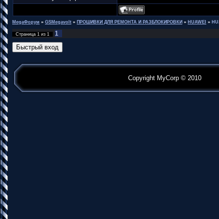
MegaФорум
»
GSMegavolt
»
ПРОШИВКИ ДЛЯ РЕМОНТА И РАЗБЛОКИРОВКИ
»
HUAWEI
»
HU
1
Страница
1
из
1
Copyright MyCorp © 2010