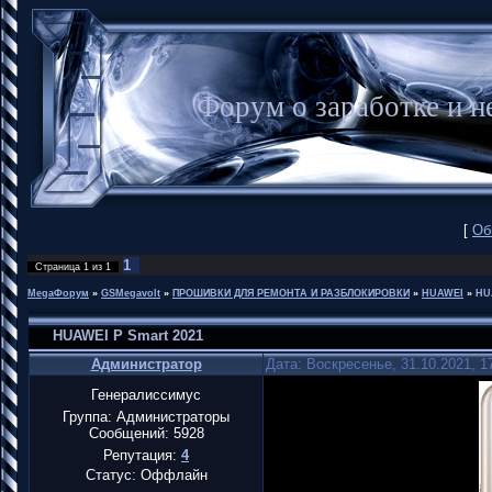
Форум о заработке и
[
Об
1
Страница
1
из
1
MegaФорум
»
GSMegavolt
»
ПРОШИВКИ ДЛЯ РЕМОНТА И РАЗБЛОКИРОВКИ
»
HUAWEI
»
HU
HUAWEI P Smart 2021
Администратор
Дата: Воскресенье, 31.10.2021, 
Генералиссимус
Группа: Администраторы
Сообщений:
5928
Репутация:
4
Статус:
Оффлайн