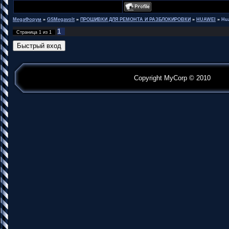
MegaФорум
»
GSMegavolt
»
ПРОШИВКИ ДЛЯ РЕМОНТА И РАЗБЛОКИРОВКИ
»
HUAWEI
»
Hua
1
Страница
1
из
1
Copyright MyCorp © 2010