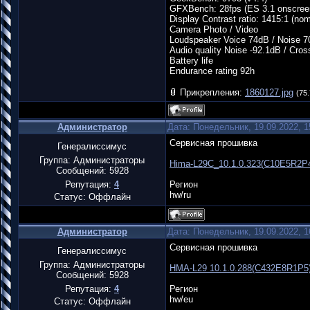
GFXBench: 28fps (ES 3.1 onscree
Display Contrast ratio: 1415:1 (nomi
Camera Photo / Video
Loudspeaker Voice 74dB / Noise 7
Audio quality Noise -92.1dB / Cros
Battery life
Endurance rating 92h
Прикрепления:
1860127.jpg
(75.
Администратор
Дата: Понедельник, 19.09.2022, 
Сервисная прошивка
Генералиссимус
Группа: Администраторы
Hima-L29C_10.1.0.323(C10E5R2P
Сообщений:
5928
Репутация:
4
Регион
hw/ru
Статус:
Оффлайн
Администратор
Дата: Понедельник, 19.09.2022, 
Сервисная прошивка
Генералиссимус
Группа: Администраторы
HMA-L29 10.1.0.288(C432E8R1P5
Сообщений:
5928
Репутация:
4
Регион
hw/eu
Статус:
Оффлайн