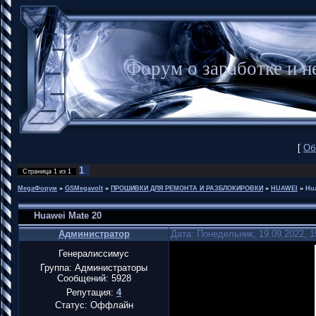
Форум о заработке и
[
Об
1
Страница
1
из
1
MegaФорум
»
GSMegavolt
»
ПРОШИВКИ ДЛЯ РЕМОНТА И РАЗБЛОКИРОВКИ
»
HUAWEI
»
Hua
Huawei Mate 20
Администратор
Дата: Понедельник, 19.09.2022, 
Генералиссимус
Группа: Администраторы
Сообщений:
5928
Репутация:
4
Статус:
Оффлайн