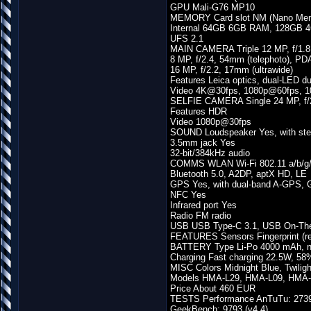
GPU Mali-G76 MP10
MEMORY Card slot NM (Nano Memor
Internal 64GB 6GB RAM, 128GB
UFS 2.1
MAIN CAMERA Triple 12 MP, f/1.8,
8 MP, f/2.4, 54mm (telephoto), PD
16 MP, f/2.2, 17mm (ultrawide)
Features Leica optics, dual-LED d
Video 4K@30fps, 1080p@60fps, 1
SELFIE CAMERA Single 24 MP, f/2
Features HDR
Video 1080p@30fps
SOUND Loudspeaker Yes, with ste
3.5mm jack Yes
32-bit/384kHz audio
COMMS WLAN Wi-Fi 802.11 a/b/g/n/
Bluetooth 5.0, A2DP, aptX HD, LE
GPS Yes, with dual-band A-GPS
NFC Yes
Infrared port Yes
Radio FM radio
USB USB Type-C 3.1, USB On-Th
FEATURES Sensors Fingerprint (rea
BATTERY Type Li-Po 4000 mAh, n
Charging Fast charging 22.5W, 58%
MISC Colors Midnight Blue, Twilig
Models HMA-L29, HMA-L09, HMA
Price About 460 EUR
TESTS Performance AnTuTu: 2739
GeekBench: 9793 (v4.4)