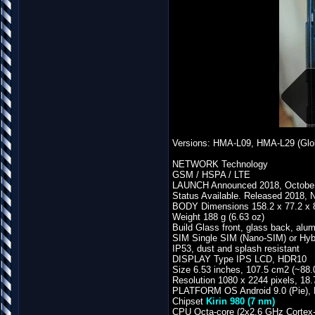
Versions: HMA-L09, HMA-L29 (Glo
NETWORK Technology
GSM / HSPA / LTE
LAUNCH Announced 2018, Octobe
Status Available. Released 2018,
BODY Dimensions 158.2 x 77.2 x 8.
Weight 188 g (6.63 oz)
Build Glass front, glass back, al
SIM Single SIM (Nano-SIM) or Hyb
IP53, dust and splash resistant
DISPLAY Type IPS LCD, HDR10
Size 6.53 inches, 107.5 cm2 (~88.
Resolution 1080 x 2244 pixels, 18.7
PLATFORM OS Android 9.0 (Pie),
Chipset
Kirin 980 (7 nm)
CPU Octa-core (2x2.6 GHz Cortex