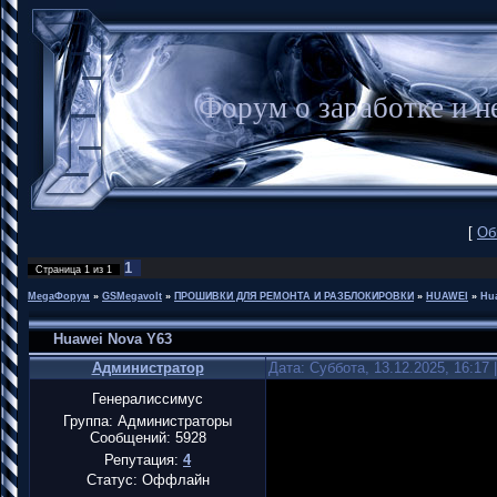
Форум о заработке и
[
Об
1
Страница
1
из
1
MegaФорум
»
GSMegavolt
»
ПРОШИВКИ ДЛЯ РЕМОНТА И РАЗБЛОКИРОВКИ
»
HUAWEI
»
Hu
Huawei Nova Y63
Администратор
Дата: Суббота, 13.12.2025, 16:17
Генералиссимус
Группа: Администраторы
Сообщений:
5928
Репутация:
4
Статус:
Оффлайн