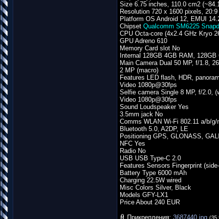
Size 6.75 inches, 110.0 cm2 (~84.
Resolution 720 x 1600 pixels, 20:9 
Platform OS Android 12, EMUI 14.
Chipset
Qualcomm SM6225 Snapdr
CPU Octa-core (4x2.4 GHz Kryo 26
GPU Adreno 610
Memory Card slot No
Internal 128GB 4GB RAM, 128G
Main Camera Dual 50 MP, f/1.8, 
2 MP (macro)
Features LED flash, HDR, panora
Video 1080p@30fps
Selfie camera Single 8 MP, f/2.0, (
Video 1080p@30fps
Sound Loudspeaker Yes
3.5mm jack No
Comms WLAN Wi-Fi 802.11 a/b/g/n
Bluetooth 5.0, A2DP, LE
Positioning GPS, GLONASS, GAL
NFC Yes
Radio No
USB USB Type-C 2.0
Features Sensors Fingerprint (sid
Battery Type 6000 mAh
Charging 22.5W wired
Misc Colors Silver, Black
Models GFY-LX1
Price About 240 EUR
Прикрепления:
3687440.jpg
(35.