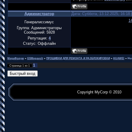
Администратор
Дата: Суббота, 13.12.2025, 16:18
1
Генералиссимус
Группа: Администраторы
Сообщений:
5928
Репутация:
4
Статус:
Оффлайн
MegaФорум
»
GSMegavolt
»
ПРОШИВКИ ДЛЯ РЕМОНТА И РАЗБЛОКИРОВКИ
»
HUAWEI
»
Hu
1
Страница
1
из
1
Copyright MyCorp © 2010