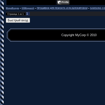
MegaФорум
»
GSMegavolt
»
ПРОШИВКИ ДЛЯ РЕМОНТА И РАЗБЛОКИРОВКИ
»
SAMSUNG CO
1
Страница
1
из
1
Copyright MyCorp © 2010