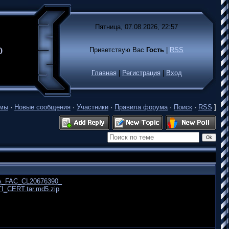
Пятница, 07.08.2026, 22:57
лько
Приветствую Вас
Гость
|
RSS
Главная
|
Регистрация
|
Вход
емы
·
Новые сообщения
·
Участники
·
Правила форума
·
Поиск
·
RSS
]
_FAC_CL20676390_
_CERT.tar.md5.zip