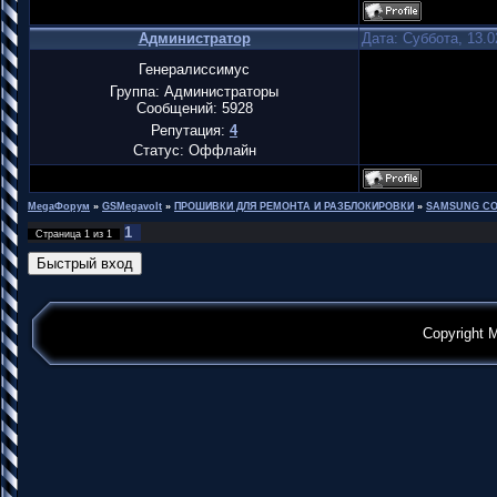
Администратор
Дата: Суббота, 13.0
Генералиссимус
Группа: Администраторы
Сообщений:
5928
Репутация:
4
Статус:
Оффлайн
MegaФорум
»
GSMegavolt
»
ПРОШИВКИ ДЛЯ РЕМОНТА И РАЗБЛОКИРОВКИ
»
SAMSUNG CO
1
Страница
1
из
1
Copyright 