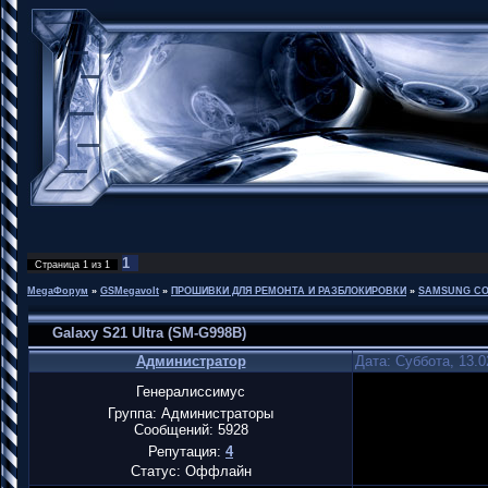
1
Страница
1
из
1
MegaФорум
»
GSMegavolt
»
ПРОШИВКИ ДЛЯ РЕМОНТА И РАЗБЛОКИРОВКИ
»
SAMSUNG CO
Galaxy S21 Ultra (SM-G998B)
Администратор
Дата: Суббота, 13.0
Генералиссимус
Группа: Администраторы
Сообщений:
5928
Репутация:
4
Статус:
Оффлайн