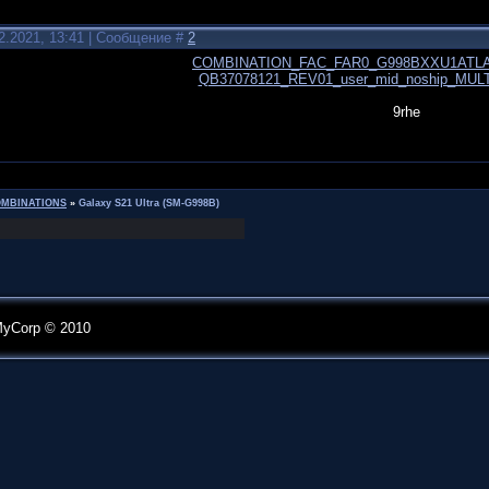
2.2021, 13:41 | Сообщение #
2
COMBINATION_FAC_FAR0_G998BXXU1ATLA
QB37078121_REV01_user_mid_noship_MULTI
9rhe
MBINATIONS
»
Galaxy S21 Ultra (SM-G998B)
MyCorp © 2010