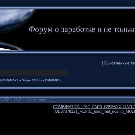
Форум о заработке и не то
[
Обновленные т
MBINATIONS
»
Galaxy S21 Ultra (SM-G998B)
2.2021, 13:21 | Сообщение #
1
COMBINATION_FAC_FAR0_G998BXXU1ATLA
QB37078121_REV01_user_mid_noship_MULTI