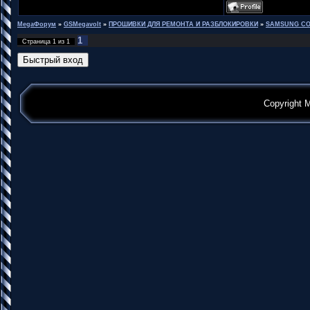
MegaФорум
»
GSMegavolt
»
ПРОШИВКИ ДЛЯ РЕМОНТА И РАЗБЛОКИРОВКИ
»
SAMSUNG CO
1
Страница
1
из
1
Copyright 