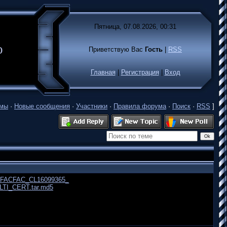
Пятница, 07.08.2026, 00:31
лько
Приветствую Вас
Гость
|
RSS
Главная
|
Регистрация
|
Вход
емы
·
Новые сообщения
·
Участники
·
Правила форума
·
Поиск
·
RSS
]
FACFAC_CL16099365_
TI_CERT.tar.md5