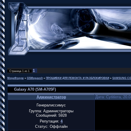
1
Страница
1
из
1
MegaФорум
»
GSMegavolt
»
ПРОШИВКИ ДЛЯ РЕМОНТА И РАЗБЛОКИРОВКИ
»
SAMSUNG CO
Galaxy A70 (SM-A705F)
Администратор
Дата: Суббота, 20.0
Генералиссимус
Группа: Администраторы
Сообщений:
5928
Репутация:
4
Статус:
Оффлайн