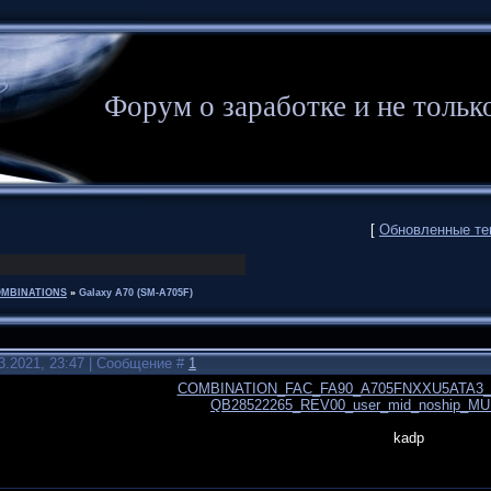
Форум о заработке и не то
[
Обновленные т
MBINATIONS
»
Galaxy A70 (SM-A705F)
3.2021, 23:47 | Сообщение #
1
COMBINATION_FAC_FA90_A705FNXXU5ATA3_
QB28522265_REV00_user_mid_noship_MUL
kadp