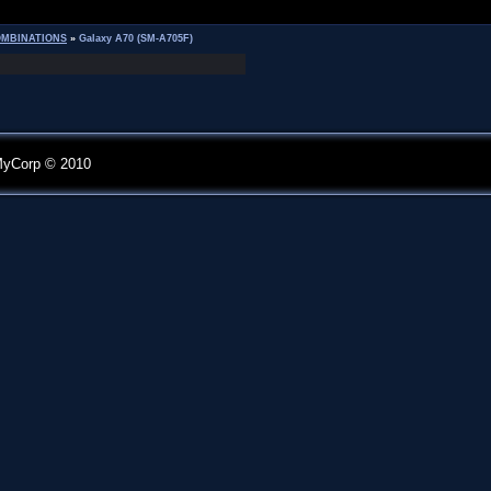
MBINATIONS
»
Galaxy A70 (SM-A705F)
MyCorp © 2010