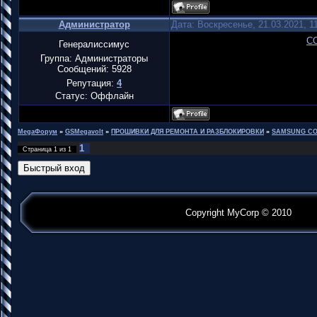
Администратор
Дата: Воскресенье, 21.03.2021, 1
C
Генералиссимус
Группа: Администраторы
Сообщений:
5928
Репутация:
4
Статус:
Оффлайн
MegaФорум
»
GSMegavolt
»
ПРОШИВКИ ДЛЯ РЕМОНТА И РАЗБЛОКИРОВКИ
»
SAMSUNG CO
1
Страница
1
из
1
Copyright MyCorp © 2010