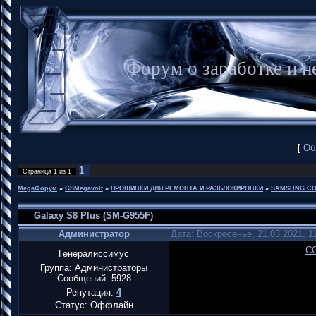
Форум о заработке и
[
Об
1
Страница
1
из
1
MegaФорум
»
GSMegavolt
»
ПРОШИВКИ ДЛЯ РЕМОНТА И РАЗБЛОКИРОВКИ
»
SAMSUNG CO
Galaxy S8 Plus (SM-G955F)
Администратор
Дата: Воскресенье, 21.03.2021, 1
C
Генералиссимус
Группа: Администраторы
Сообщений:
5928
Репутация:
4
Статус:
Оффлайн