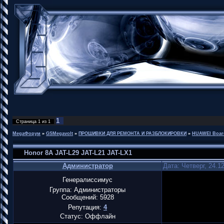
1
Страница
1
из
1
MegaФорум
»
GSMegavolt
»
ПРОШИВКИ ДЛЯ РЕМОНТА И РАЗБЛОКИРОВКИ
»
HUAWEI Boar
Honor 8A JAT-L29 JAT-L21 JAT-LX1
Администратор
Дата: Четверг, 24.1
Генералиссимус
Группа: Администраторы
Сообщений:
5928
Репутация:
4
Статус:
Оффлайн