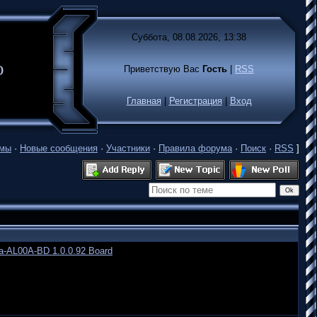
Суббота, 08.08.2026, 13:38
лько
Приветствую Вас
Гость
|
RSS
Главная
|
Регистрация
|
Вход
емы
·
Новые сообщения
·
Участники
·
Правила форума
·
Поиск
·
RSS
]
a-AL00A-BD 1.0.0.92 Board