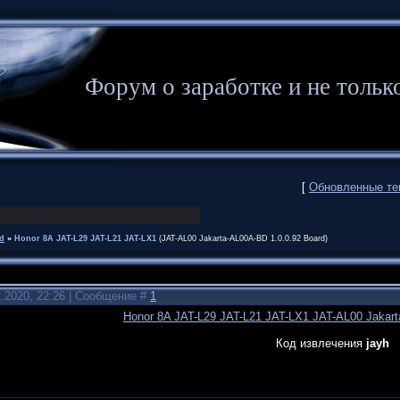
Форум о заработке и не то
[
Обновленные т
d
»
Honor 8A JAT-L29 JAT-L21 JAT-LX1
(JAT-AL00 Jakarta-AL00A-BD 1.0.0.92 Board)
2.2020, 22:26 | Сообщение #
1
Honor 8A JAT-L29 JAT-L21 JAT-LX1 JAT-AL00 Jakart
Код извлечения
jayh