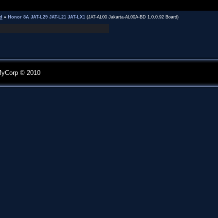
d
»
Honor 8A JAT-L29 JAT-L21 JAT-LX1
(JAT-AL00 Jakarta-AL00A-BD 1.0.0.92 Board)
MyCorp © 2010