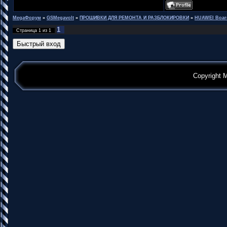
MegaФорум
»
GSMegavolt
»
ПРОШИВКИ ДЛЯ РЕМОНТА И РАЗБЛОКИРОВКИ
»
HUAWEI Boar
1
Страница
1
из
1
Copyright 