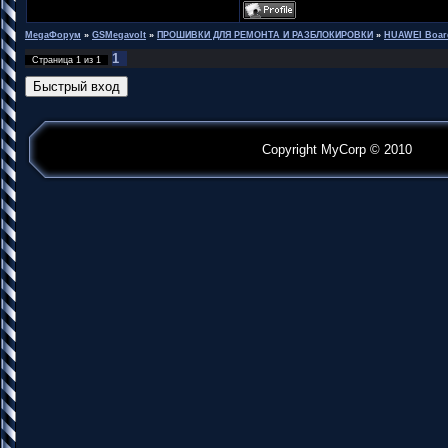
MegaФорум
»
GSMegavolt
»
ПРОШИВКИ ДЛЯ РЕМОНТА И РАЗБЛОКИРОВКИ
»
HUAWEI Boar
1
Страница
1
из
1
Copyright MyCorp © 2010