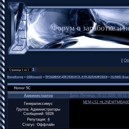
Форум о заработке и
[
Об
1
Страница
1
из
1
MegaФорум
»
GSMegavolt
»
ПРОШИВКИ ДЛЯ РЕМОНТА И РАЗБЛОКИРОВКИ
»
HUAWEI Boar
Honor 5C
Администратор
Дата: Пятница, 25.12.2020, 00:11
NEM-L51 HL2NEMTMBA001027
Генералиссимус
Группа: Администраторы
Сообщений:
5928
Репутация:
4
Статус:
Оффлайн