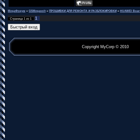
MegaФорум
»
GSMegavolt
»
ПРОШИВКИ ДЛЯ РЕМОНТА И РАЗБЛОКИРОВКИ
»
HUAWEI Boar
1
Страница
1
из
1
Copyright MyCorp © 2010