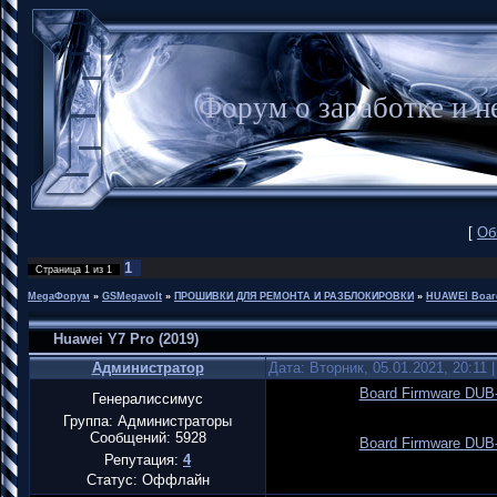
Форум о заработке и
[
Об
1
Страница
1
из
1
MegaФорум
»
GSMegavolt
»
ПРОШИВКИ ДЛЯ РЕМОНТА И РАЗБЛОКИРОВКИ
»
HUAWEI Boar
Huawei Y7 Pro (2019)
Администратор
Дата: Вторник, 05.01.2021, 20:11
Board Firmware DUB-
Генералиссимус
Группа: Администраторы
Сообщений:
5928
Board Firmware DUB-
Репутация:
4
Статус:
Оффлайн