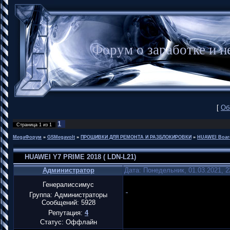
Форум о заработке и
[
Об
1
Страница
1
из
1
MegaФорум
»
GSMegavolt
»
ПРОШИВКИ ДЛЯ РЕМОНТА И РАЗБЛОКИРОВКИ
»
HUAWEI Boar
HUAWEI Y7 PRIME 2018 ( LDN-L21)
Администратор
Дата: Понедельник, 01.03.2021, 
Генералиссимус
Группа: Администраторы
Сообщений:
5928
Репутация:
4
Статус:
Оффлайн