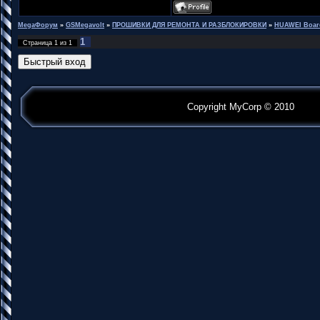
MegaФорум
»
GSMegavolt
»
ПРОШИВКИ ДЛЯ РЕМОНТА И РАЗБЛОКИРОВКИ
»
HUAWEI Boar
1
Страница
1
из
1
Copyright MyCorp © 2010