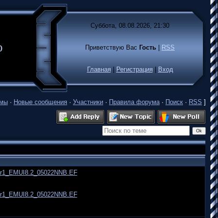
Суббота, 08.08.2026, 21:30
лько
Приветствую Вас
Гость
|
RSS
Главная
|
Регистрация
|
Вход
емы
·
Новые сообщения
·
Участники
·
Правила форума
·
Поиск
·
RSS
]
.0_r1_EMUI8.2_05022NNB.EF
.0_r1_EMUI8.2_05022NNB.EF