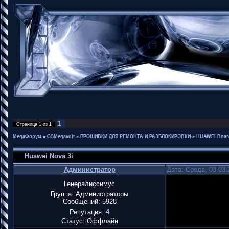
1
Страница
1
из
1
MegaФорум
»
GSMegavolt
»
ПРОШИВКИ ДЛЯ РЕМОНТА И РАЗБЛОКИРОВКИ
»
HUAWEI Boar
Huawei Nova 3i
Администратор
Дата: Среда, 03.03.
Генералиссимус
Группа: Администраторы
Сообщений:
5928
Репутация:
4
Статус:
Оффлайн