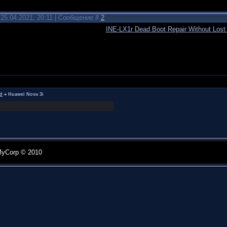
25.04.2021, 20:11 | Сообщение #
2
INE-LX1r Dead Boot Repair Without Los
d
»
Huawei Nova 3i
MyCorp © 2010