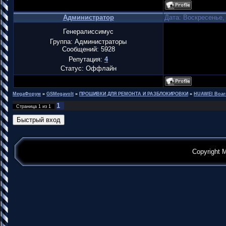
Администратор
Дата: Воскресенье, 
Генералиссимус
Группа: Администраторы
Сообщений:
5928
Репутация:
4
Статус:
Оффлайн
MegaФорум
»
GSMegavolt
»
ПРОШИВКИ ДЛЯ РЕМОНТА И РАЗБЛОКИРОВКИ
»
HUAWEI Boar
1
Страница
1
из
1
Copyright 