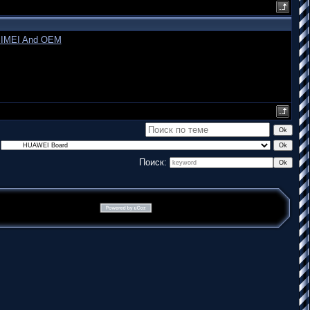
t IMEI And OEM
Поиск: