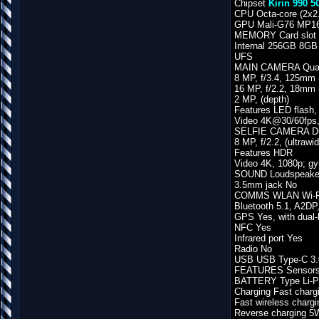
Chipset
Kirin 990 5
CPU Octa-core (2x2
GPU Mali-G76 MP1
MEMORY Card slot N
Internal 256GB 8
UFS
MAIN CAMERA Quad 50
8 MP, f/3.4, 125mm 
16 MP, f/2.2, 18mm (
2 MP, (depth)
Features LED flash
Video 4K@30/60fps,
SELFIE CAMERA Dual
8 MP, f/2.2, (ultrawi
Features HDR
Video 4K, 1080p; gy
SOUND Loudspeaker 
3.5mm jack No
COMMS WLAN Wi-Fi 80
Bluetooth 5.1, A2DP
GPS Yes, with dua
NFC Yes
Infrared port Yes
Radio No
USB USB Type-C 3.
FEATURES Sensors Fi
BATTERY Type Li-P
Charging Fast char
Fast wireless charg
Reverse charging 5