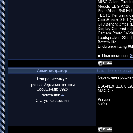
MISC Colors Titaniu
Models EBG-AN10
Price About 650 EU
TESTS Performance
GeekBench: 3191 (v
GFXBench: 37fps (E
Display Contrast rati
Camera Photo / Vid
Loudspeaker -23.8 
Battery life
Endurance rating 99
Прикрепления:
3
Администратор
Дата: Воскресенье,
Сервисная прошив
Генералиссимус
Группа: Администраторы
EBG-N19_11.0.0.19
Сообщений:
5928
MAGIC 4
Репутация:
4
Регион
Статус:
Оффлайн
hw/ru