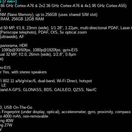
G (7 nm+)
.86 GHz Cortex-A76 & 2x2.36 GHz Cortex-A76 & 4x1.95 GHz Cortex-A55)
6
M (Nano Memory), up to 256GB (uses shared SIM slot)
GB RAM, 256GB 12GB RAM
 MP, f/1.9, 23mm (wide), 1/1.28", 1.22µm, multi-directional PDAF, Laser 
(Periscope telephoto), PDAF, OIS, 5x optical zoom
ultrawide), AF
, panorama, HDR
 1080p@30/60fps, 1080p@1920fps; gyro-EIS
 32 MP, f/2.0, 26mm (wide), 1/2.8", 0.8µm
de)
ro-EIS
Yes, with stereo speakers
2.11 a/b/g/n/ac/6, dual-band, Wi-Fi Direct, hotspot
, LE
l-band A-GPS, GLONASS, BDS, GALILEO, QZSS, NavIC
0, USB On-The-Go
ngerprint (under display, optical), accelerometer, gyro, proximity, compass
o 4000 mAh, non-removable
ging 40W
ing 27W
W