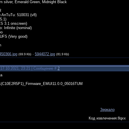
m silver, Emerald Green, Midnight Black
R
 AnTuTu: 510031 (v8)
5.1)
S 3.1 onscreen)
o: Infinite (nominal)
eo
LUFS (Very good)
h
450366.jpg
·
5944072.jpg
(69.9 Kb)
(81.9 Kb)
 17.10.2021, 23:21 | Сообщение #
2
ка
1(C10E2R5P1)_Firmware_EMUI11.0.0_05016TUM
Зеркало
Код извлечения:8qxx