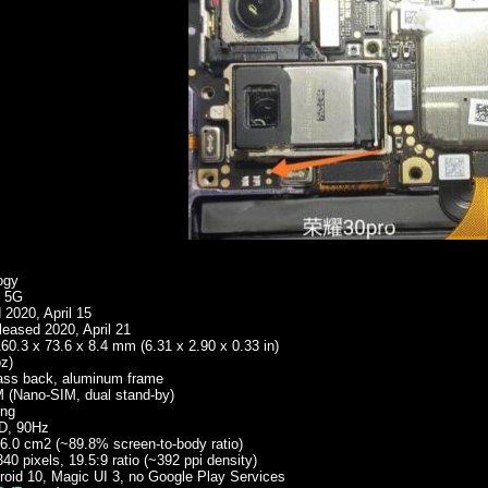
ogy
/ 5G
020, April 15
leased 2020, April 21
.3 x 73.6 x 8.4 mm (6.31 x 2.90 x 0.33 in)
oz)
glass back, aluminum frame
 (Nano-SIM, dual stand-by)
ing
D, 90Hz
06.0 cm2 (~89.8% screen-to-body ratio)
40 pixels, 19.5:9 ratio (~392 ppi density)
d 10, Magic UI 3, no Google Play Services