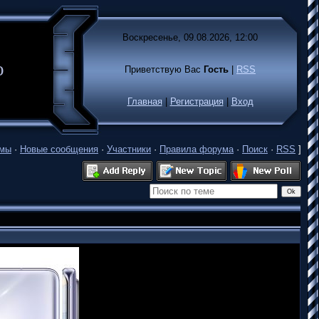
Воскресенье, 09.08.2026, 12:00
лько
Приветствую Вас
Гость
|
RSS
Главная
|
Регистрация
|
Вход
емы
·
Новые сообщения
·
Участники
·
Правила форума
·
Поиск
·
RSS
]