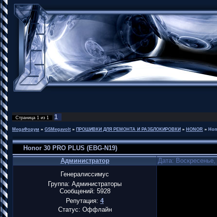
1
Страница
1
из
1
MegaФорум
»
GSMegavolt
»
ПРОШИВКИ ДЛЯ РЕМОНТА И РАЗБЛОКИРОВКИ
»
HONOR
»
Hon
Honor 30 PRO PLUS (EBG-N19)
Администратор
Дата: Воскресенье,
Генералиссимус
Группа: Администраторы
Сообщений:
5928
Репутация:
4
Статус:
Оффлайн