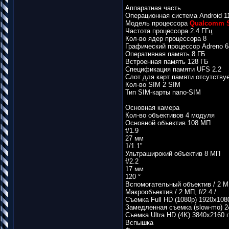
Аппаратная часть
Операционная система Android 1
Модель процессора
Qualcomm S
Частота процессора 2.4 ГГц
Кол-во ядер процессора 8
Графический процессор Adreno 6
Оперативная память 8 ГБ
Встроенная память 128 ГБ
Спецификация памяти UFS 2.2
Слот для карт памяти отсутству
Кол-во SIM 2 SIM
Тип SIM-карты nano-SIM
Основная камера
Кол-во объективов 4 модуля
Основной объектив 108 МП
f/1.9
27 мм
1/1.1"
Ультраширокий объектив 8 МП
f/2.2
17 мм
120 °
Вспомогательный объектив / 2 МП,
Макрообъектив / 2 МП, f/2.4 /
Съемка Full HD (1080p) 1920х1080
Замедленная съемка (slow-mo) 240
Съемка Ultra HD (4K) 3840х2160 п
Вспышка