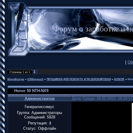
Форум о заработке и
[
Об
1
Страница
1
из
1
MegaФорум
»
GSMegavolt
»
ПРОШИВКИ ДЛЯ РЕМОНТА И РАЗБЛОКИРОВКИ
»
HONOR
»
Hon
Honor 50 NTH-NX9
Администратор
Дата: Среда, 16.02.2022, 18:20 |
Генералиссимус
Группа: Администраторы
Сообщений:
5928
Репутация:
4
Статус:
Оффлайн