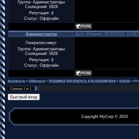
Группа: Администраторы
Сообщений:
5928
Репутация:
4
Статус:
Оффлайн
Администратор
Дата: Вторник, 28.03.2023, 11:59
Генералиссимус
Группа: Администраторы
Сообщений:
5928
Репутация:
4
Статус:
Оффлайн
MegaФорум
»
GSMegavolt
»
ПРОШИВКИ ДЛЯ РЕМОНТА И РАЗБЛОКИРОВКИ
»
HONOR
»
Hon
1
Страница
1
из
1
Copyright MyCorp © 2010