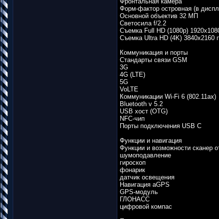
Фронтальная камера
Форм-фактор островная (в диспл
Основной объектив 32 МП
Светосила f/2.2
Съемка Full HD (1080p) 1920х108
Съемка Ultra HD (4K) 3840х2160 п
Коммуникация и порты
Стандарты связи GSM
3G
4G (LTE)
5G
VoLTE
Коммуникации Wi-Fi 6 (802.11ax)
Bluetooth v 5.2
USB хост (OTG)
NFC-чип
Порты подключения USB C
Функции и навигация
Функции и возможности сканер о
шумоподавление
гироскоп
фонарик
датчик освещения
Навигация aGPS
GPS-модуль
ГЛОНАСС
цифровой компас