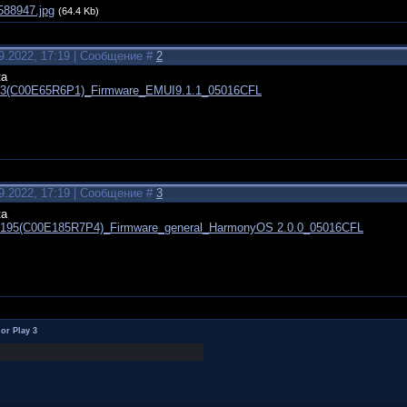
588947.jpg
(64.4 Kb)
9.2022, 17:19 | Сообщение #
2
ка
83(C00E65R6P1)_Firmware_EMUI9.1.1_05016CFL
9.2022, 17:19 | Сообщение #
3
ка
.195(C00E185R7P4)_Firmware_general_HarmonyOS 2.0.0_05016CFL
or Play 3