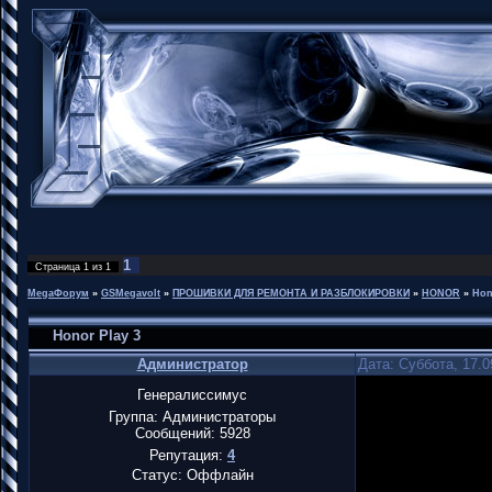
1
Страница
1
из
1
MegaФорум
»
GSMegavolt
»
ПРОШИВКИ ДЛЯ РЕМОНТА И РАЗБЛОКИРОВКИ
»
HONOR
»
Hon
Honor Play 3
Администратор
Дата: Суббота, 17.0
Генералиссимус
Группа: Администраторы
Сообщений:
5928
Репутация:
4
Статус:
Оффлайн