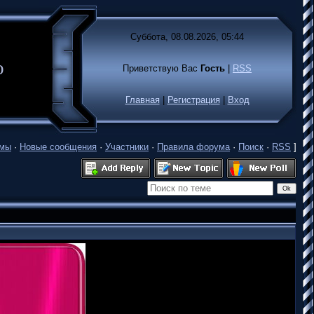
Суббота, 08.08.2026, 05:44
лько
Приветствую Вас
Гость
|
RSS
Главная
|
Регистрация
|
Вход
емы
·
Новые сообщения
·
Участники
·
Правила форума
·
Поиск
·
RSS
]