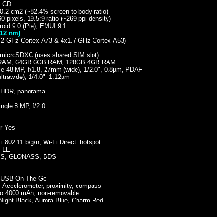
 LCD
00.2 cm2 (~82.4% screen-to-body ratio)
0 pixels, 19.5:9 ratio (~269 ppi density)
d 9.0 (Pie), EMUI 9.1
(12 nm)
.2 GHz Cortex-A73 & 4x1.7 GHz Cortex-A53)
icroSDXC (uses shared SIM slot)
B RAM, 64GB 6GB RAM, 128GB 4GB RAM
 48 MP, f/1.8, 27mm (wide), 1/2.0", 0.8µm, PDAF
ltrawide), 1/4.0", 1.12µm
, HDR, panorama
gle 8 MP, f/2.0
r Yes
02.11 b/g/n, Wi-Fi Direct, hotspot
, LE
GPS, GLONASS, BDS
 USB On-The-Go
ccelerometer, proximity, compass
o 4000 mAh, non-removable
Night Black, Aurora Blue, Charm Red