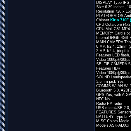
DISPLAY Type IPS
Size 6.39 inches, 1
Resolution 720 x 156
PLATFORM OS Androi
Chipset
Kirin 710F 
CPU Octa-core (4x2
GPU Mali-G51 MP4
MEMORY Card slot m
Internal 64GB 4G
MAIN CAMERA Triple
8 MP, f/2.4, 13mm (u
2 MP, f/2.4, (depth)
Features LED flash
Video 1080p@30fps
SELFIE CAMERA Sin
Features HDR
Video 1080p@30fps
SOUND Loudspeake
3.5mm jack Yes
COMMS WLAN Wi-Fi 8
Bluetooth 5.0, A2DP
GPS Yes, with A-
NFC No
Radio FM radio
USB microUSB 2.0,
FEATURES Sensors A
BATTERY Type Li-P
MISC Colors Magic 
Models ASK-AL00x