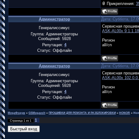
Прикрепления:
3
Администратор
Дата: Суббота, 17.0
Сервисная прошив
Генералиссимус
ASK-AL00x 9.1.1.1
Группа: Администраторы
Сообщений:
5928
Регион
Репутация:
4
all/cn
Статус:
Оффлайн
Администратор
Дата: Суббота, 17.0
Сервисная прошив
Генералиссимус
ASK-AL00x 102.0.0
Группа: Администраторы
Сообщений:
5928
Регион
Репутация:
4
all/cn
Статус:
Оффлайн
MegaФорум
»
GSMegavolt
»
ПРОШИВКИ ДЛЯ РЕМОНТА И РАЗБЛОКИРОВКИ
»
HONOR
»
Hon
1
Страница
1
из
1