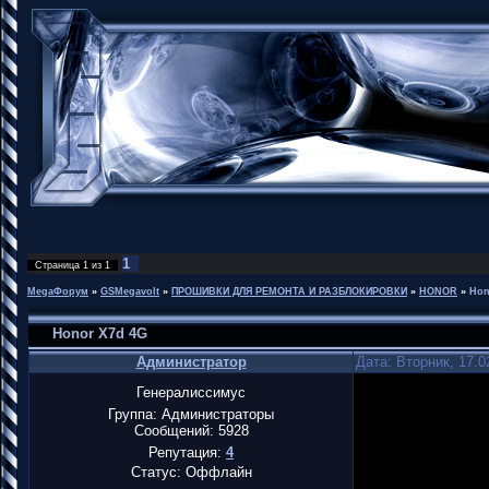
1
Страница
1
из
1
MegaФорум
»
GSMegavolt
»
ПРОШИВКИ ДЛЯ РЕМОНТА И РАЗБЛОКИРОВКИ
»
HONOR
»
Hon
Honor X7d 4G
Администратор
Дата: Вторник, 17.0
Генералиссимус
Группа: Администраторы
Сообщений:
5928
Репутация:
4
Статус:
Оффлайн