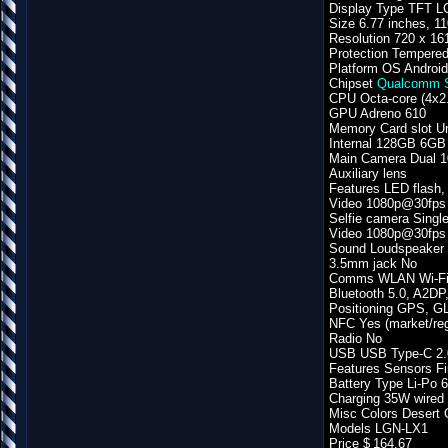
Display Type TFT L
Size 6.77 inches, 1
Resolution 720 x 161
Protection Tempered
Platform OS Androi
Chipset
Qualcomm S
CPU Octa-core (4x2
GPU Adreno 610
Memory Card slot Un
Internal 128GB 6
Main Camera Dual 10
Auxiliary lens
Features LED flash
Video 1080p@30fps
Selfie camera Single
Video 1080p@30fps
Sound Loudspeaker
3.5mm jack No
Comms WLAN Wi-Fi 80
Bluetooth 5.0, A2DP
Positioning GPS, 
NFC Yes (market/re
Radio No
USB USB Type-C 2.
Features Sensors Fi
Battery Type Li-Po
Charging 35W wired
Misc Colors Desert 
Models LGN-LX1
Price $ 164.67