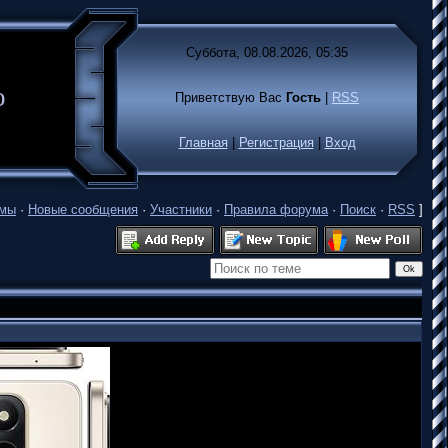
Суббота, 08.08.2026, 05:35
лько
Приветствую Вас
Гость
|
RSS
Главная
|
Регистрация
|
Вход
емы
·
Новые сообщения
·
Участники
·
Правила форума
·
Поиск
·
RSS
]