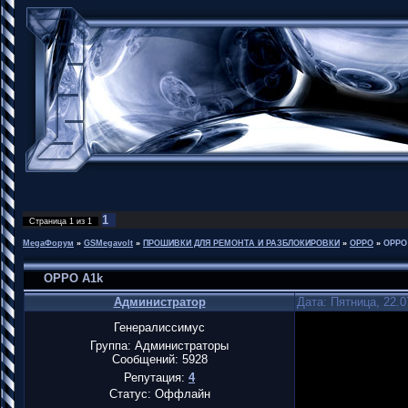
1
Страница
1
из
1
MegaФорум
»
GSMegavolt
»
ПРОШИВКИ ДЛЯ РЕМОНТА И РАЗБЛОКИРОВКИ
»
OPPO
»
OPPO
OPPO A1k
Администратор
Дата: Пятница, 22.0
Генералиссимус
Группа: Администраторы
Сообщений:
5928
Репутация:
4
Статус:
Оффлайн