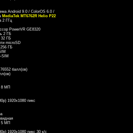
ма Android 9.0 / ColorOS 6.0 /
а
MediaTek MT6762R Helio P22
а 2 ГГц
ессор PowerVR GE8320
ь 2 ГБ
 32 ГБ
яти microSD
 256 ГБ
SIM
o-SIM
76552 балл(ов)
лл(ов)
 8 МП
80p) 1920х1080 пикс
ра
евидная
 5 МП
80p) 1920х1080 пикс 30 к/с