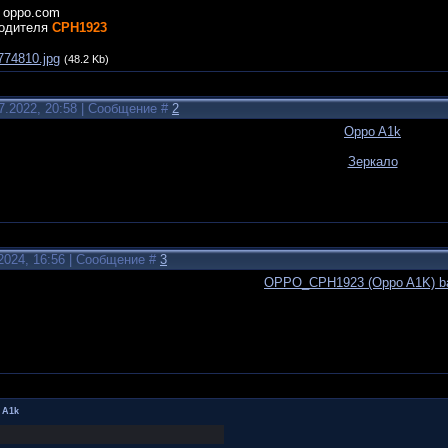
 oppo.com
водителя
CPH1923
774810.jpg
(48.2 Kb)
7.2022, 20:58 | Сообщение #
2
Oppo A1k
Зеркало
2024, 16:56 | Сообщение #
3
OPPO_CPH1923 (Oppo A1K) b
 A1k