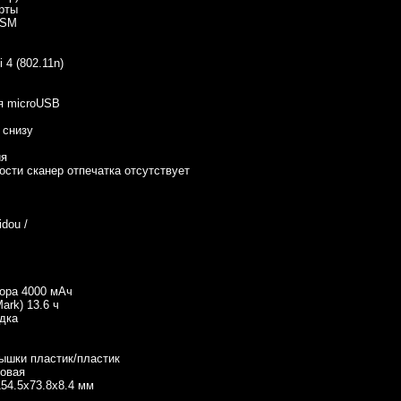
рты
GSM
 4 (802.11n)
я microUSB
 снизу
ия
ости сканер отпечатка отсутствует
dou /
ора 4000 мАч
rk) 13.6 ч
дка
ышки пластик/пластик
овая
54.5x73.8x8.4 мм