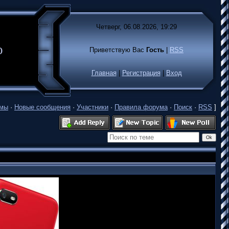
Четверг, 06.08.2026, 19:29
лько
Приветствую Вас
Гость
|
RSS
Главная
|
Регистрация
|
Вход
емы
·
Новые сообщения
·
Участники
·
Правила форума
·
Поиск
·
RSS
]