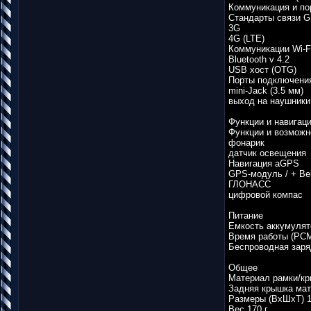
Коммуникация и по
Стандарты связи 
3G
4G (LTE)
Коммуникации Wi-Fi
Bluetooth v 4.2
USB хост (OTG)
Порты подключени
mini-Jack (3.5 мм)
выход на наушники
Функции и навигац
Функции и возможн
фонарик
датчик освещения
Навигация aGPS
GPS-модуль / + Bei
ГЛОНАСС
цифровой компас
Питание
Емкость аккумулят
Время работы (PCMa
Беспроводная заря
Общее
Материал рамки/кр
Задняя крышка мат
Размеры (ВхШхТ) 1
Вес 170 г