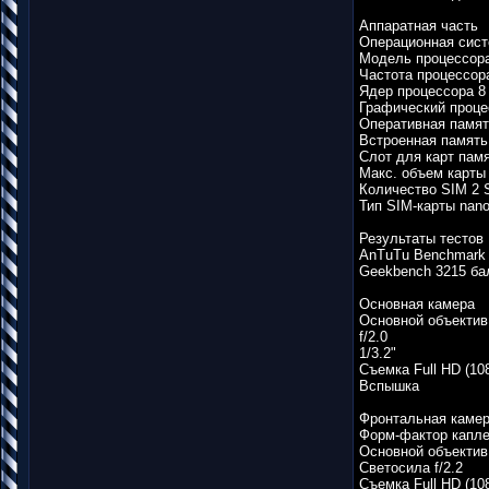
Аппаратная часть
Операционная систе
Модель процессор
Частота процессор
Ядер процессора 8
Графический проц
Оперативная памят
Встроенная память
Слот для карт пам
Макс. объем карты
Количество SIM 2 
Тип SIM-карты nan
Результаты тестов
AnTuTu Benchmark 
Geekbench 3215 ба
Основная камера
Основной объектив
f/2.0
1/3.2"
Съемка Full HD (10
Вспышка
Фронтальная каме
Форм-фактор капл
Основной объектив
Светосила f/2.2
Съемка Full HD (10