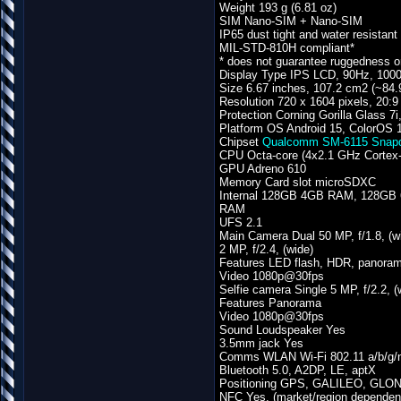
Weight 193 g (6.81 oz)
SIM Nano-SIM + Nano-SIM
IP65 dust tight and water resistant
MIL-STD-810H compliant*
* does not guarantee ruggedness o
Display Type IPS LCD, 90Hz, 1000
Size 6.67 inches, 107.2 cm2 (~84.
Resolution 720 x 1604 pixels, 20:9 
Protection Corning Gorilla Glass 7i
Platform OS Android 15, ColorOS 
Chipset
Qualcomm SM-6115 Snapd
CPU Octa-core (4x2.1 GHz Cortex
GPU Adreno 610
Memory Card slot microSDXC
Internal 128GB 4GB RAM, 128G
RAM
UFS 2.1
Main Camera Dual 50 MP, f/1.8, (
2 MP, f/2.4, (wide)
Features LED flash, HDR, panora
Video 1080p@30fps
Selfie camera Single 5 MP, f/2.2, (
Features Panorama
Video 1080p@30fps
Sound Loudspeaker Yes
3.5mm jack Yes
Comms WLAN Wi-Fi 802.11 a/b/g/n
Bluetooth 5.0, A2DP, LE, aptX
Positioning GPS, GALILEO, GL
NFC Yes, (market/region dependen