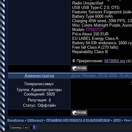
Radio Unspecified
USB USB Type-C 2.0, OTG
Features Sensors Fingerprint (sid
Battery Type 6000 mAh
Charging 45W wired, 33W PPS, 13
Misc Colors Midnight Purple, Auro
Models
CPH2727
Price About 150 EUR
EU LABEL Energy Class A
Battery 64:03h endurance, 1600 cy
Free fall Class A (270 falls)
Repairability Class B
Прикрепления:
9479984.jpg
(32.
Администратор
Дата: Четверг, 23.04.2026, 21:44
Генералиссимус
Группа: Администраторы
Сообщений:
5928
Репутация:
4
Статус:
Оффлайн
MegaФорум
»
GSMegavolt
»
ПРОШИВКИ ДЛЯ РЕМОНТА И РАЗБЛОКИРОВКИ
»
OPPO
»
Oppo
1
Страница
1
из
1