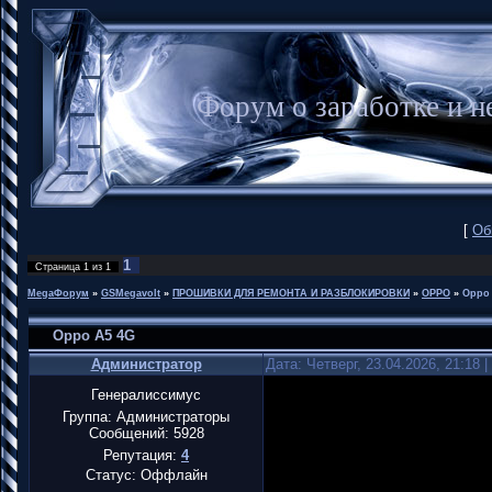
Форум о заработке и
[
Об
1
Страница
1
из
1
MegaФорум
»
GSMegavolt
»
ПРОШИВКИ ДЛЯ РЕМОНТА И РАЗБЛОКИРОВКИ
»
OPPO
»
Oppo
Oppo A5 4G
Администратор
Дата: Четверг, 23.04.2026, 21:18
Генералиссимус
Группа: Администраторы
Сообщений:
5928
Репутация:
4
Статус:
Оффлайн