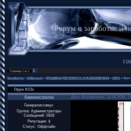
Форум о заработке и
[
Об
1
Страница
1
из
1
MegaФорум
»
GSMegavolt
»
ПРОШИВКИ ДЛЯ РЕМОНТА И РАЗБЛОКИРОВКИ
»
OPPO
»
Oppo
Oppo K13x
Администратор
Дата: Воскресенье, 14.06.2026, 
Генералиссимус
Группа: Администраторы
Сообщений:
5928
Репутация:
4
Статус:
Оффлайн