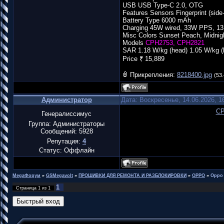
USB USB Type-C 2.0, OTG
Features Sensors Fingerprint (sid
Battery Type 6000 mAh
Charging 45W wired, 33W PPS, 13
Misc Colors Sunset Peach, Midnigh
Models
CPH2753, CPH2821
SAR 1.18 W/kg (head) 1.05 W/kg (
Price ₹ 15,889
Прикрепления:
8218400.jpg
(53.
Администратор
Дата: Воскресенье, 14.06.2026, 
CP
Генералиссимус
Группа: Администраторы
Сообщений:
5928
Репутация:
4
Статус:
Оффлайн
MegaФорум
»
GSMegavolt
»
ПРОШИВКИ ДЛЯ РЕМОНТА И РАЗБЛОКИРОВКИ
»
OPPO
»
Oppo
1
Страница
1
из
1