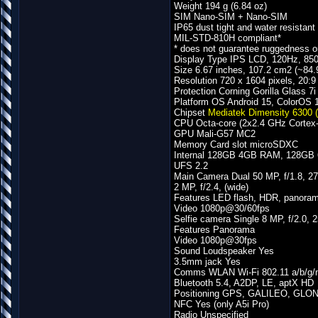
Weight 194 g (6.84 oz)
SIM Nano-SIM + Nano-SIM
IP65 dust tight and water resistant
MIL-STD-810H compliant*
* does not guarantee ruggedness o
Display Type IPS LCD, 120Hz, 850 
Size 6.67 inches, 107.2 cm2 (~84.
Resolution 720 x 1604 pixels, 20:9 
Protection Corning Gorilla Glass 7i
Platform OS Android 15, ColorOS 
Chipset
Mediatek Dimensity 6300 
CPU Octa-core (2x2.4 GHz Cortex
GPU Mali-G57 MC2
Memory Card slot microSDXC
Internal 128GB 4GB RAM, 128G
UFS 2.2
Main Camera Dual 50 MP, f/1.8, 2
2 MP, f/2.4, (wide)
Features LED flash, HDR, panora
Video 1080p@30/60fps
Selfie camera Single 8 MP, f/2.0, 
Features Panorama
Video 1080p@30fps
Sound Loudspeaker Yes
3.5mm jack Yes
Comms WLAN Wi-Fi 802.11 a/b/g/n
Bluetooth 5.4, A2DP, LE, aptX HD
Positioning GPS, GALILEO, GL
NFC Yes (only A5i Pro)
Radio Unspecified