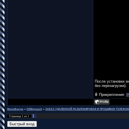
После установки зн
без перезагрузки).
Прикрепления:
9
MegaФорум
»
GSMegavolt
»
ЗАКАЗ УДАЛЕННОЙ РАЗБЛОКИРОВКИ И ПРОШИВКИ ТЕЛЕФО
1
Страница
1
из
1