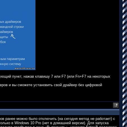
ующий пункт, нажав клавишу 7 или F7 (или Fn+F7 на некоторых
веров и вы сможете установить свой драйвер без цифровой
в ранее можно было отключить (на сегодня метод не работает) с
олько в Windows 10 Pro (нет в домашней версии). Для запуска