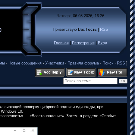
Четверг, 06.08.2026, 16:26
лько
Приветствую Вас
Гость
|
RSS
Главная
|
Регистрация
|
Вход
емы
·
Новые сообщения
·
Участники
·
Правила форума
·
Поиск
·
RSS
]
тключающий проверку цифровой подписи единожды, при
 Windows 10.
езопасность» — «Восстановление». Затем, в разделе «Особые