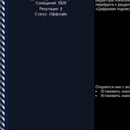
редактора локально
Сообщений:
5928
перейдите к разде
Репутация:
4
«Цифровая подпись
Статус:
Оффлайн
Откроется оно с в
Установить зна
Установить зна