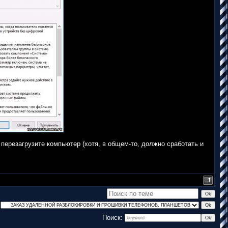
 перезагрузите компьютер (хотя, в общем-то, должно сработать и
Поиск: