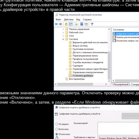
й групповой политики, нажмите клавиши Win+R на клавиатуре, а затем в
лу Конфигурация пользователя — Административные шаблоны — Система
 драйверов устройств» в правой части.
озможными значениями данного параметра. Отключить проверку можно д
чение «Отключено».
чение «Включено», а затем, в разделе «Если Windows обнаруживает фай