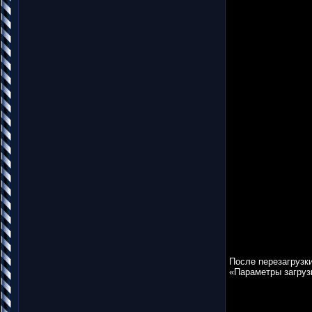
После перезагрузк
«Параметры загруз