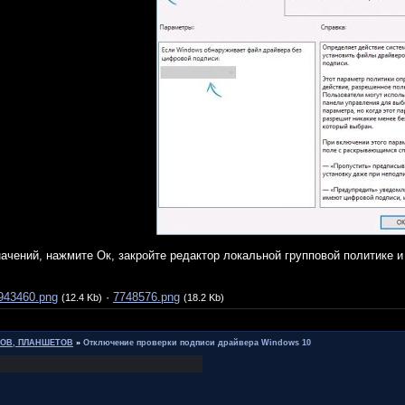
ачений, нажмите Ок, закройте редактор локальной групповой политике и
943460.png
·
7748576.png
(12.4 Kb)
(18.2 Kb)
НОВ, ПЛАНШЕТОВ
»
Отключение проверки подписи драйвера Windows 10