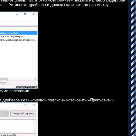
ведите gpedit.msc в окно «Выполнить», нажмите Enter.В редакторе
 — Установка драйвера и дважды кликните по параметру
вумя способами:
л драйвера без цифровой подписи» установить «Пропустить».