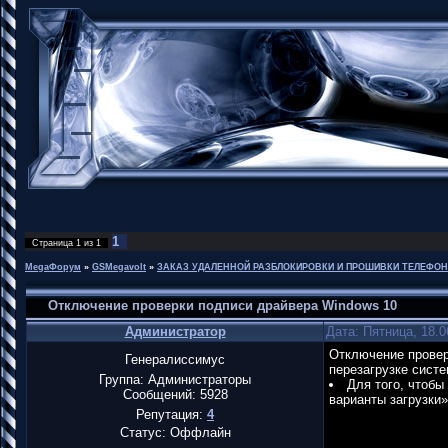
1
Страница
1
из
1
MegaФорум
»
GSMegavolt
»
ЗАКАЗ УДАЛЕННОЙ РАЗБЛОКИРОВКИ И ПРОШИВКИ ТЕЛЕФО
Отключение проверки подписи драйвера Windows 10
Администратор
Дата: Пятница, 18.0
Отключение провер
Генералиссимус
перезагрузке сист
Группа: Администраторы
Для того, чтоб
Сообщений:
5928
варианты загрузки
Репутация:
4
Статус:
Оффлайн