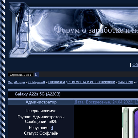
Форум о заработке и
[
Об
1
Страница
1
из
1
MegaФорум
»
GSMegavolt
»
ПРОШИВКИ ДЛЯ РЕМОНТА И РАЗБЛОКИРОВКИ
»
SAMSUNG
»
G
Galaxy A22s 5G (A226B)
Администратор
Дата: Воскресенье, 24.04.2022, 
Генералиссимус
Группа: Администраторы
Сообщений:
5928
Репутация:
4
Статус:
Оффлайн