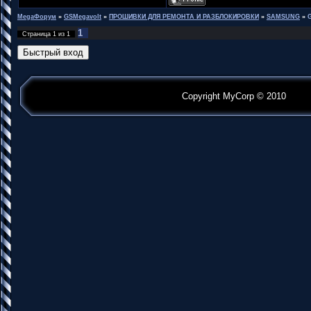
MegaФорум
»
GSMegavolt
»
ПРОШИВКИ ДЛЯ РЕМОНТА И РАЗБЛОКИРОВКИ
»
SAMSUNG
»
G
1
Страница
1
из
1
Copyright MyCorp © 2010