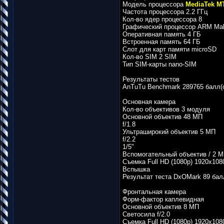
Модель процессора
MediaTek MT
Частота процессора 2.2 ГГц
Кол-во ядер процессора 8
Графический процессор ARM Mal
Оперативная память 4 ГБ
Встроенная память 64 ГБ
Слот для карт памяти microSD
Кол-во SIM 2 SIM
Тип SIM-карты nano-SIM
Результаты тестов
AnTuTu Benchmark 289765 балл(
Основная камера
Кол-во объективов 3 модуля
Основной объектив 48 МП
f/1.8
Ультраширокий объектив 5 МП
f/2.2
1/5"
Вспомогательный объектив / 2 МП,
Съемка Full HD (1080p) 1920х1080
Вспышка
Результат теста DxOMark 89 бал
Фронтальная камера
Форм-фактор каплевидная
Основной объектив 8 МП
Светосила f/2.0
Съемка Full HD (1080p) 1920х1080