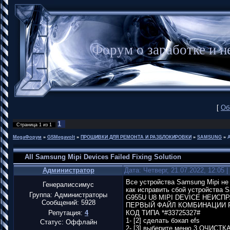
Форум о заработке и
[
Об
1
Страница
1
из
1
MegaФорум
»
GSMegavolt
»
ПРОШИВКИ ДЛЯ РЕМОНТА И РАЗБЛОКИРОВКИ
»
SAMSUNG
»
A
All Samsung Mipi Devices Failed Fixing Solution
Администратор
Дата: Четверг, 21.07.2022, 12:05
Все устройства Samsung Mipi не
Генералиссимус
как исправить сбой устройства 
Группа: Администраторы
G955U U8 MIPI DEVICE НЕИС
Сообщений:
5928
ПЕРВЫЙ ФАЙЛ КОМБИНАЦИИ 
Репутация:
4
КОД ТИПА *#33725327#
1- [2] сделать бэкап efs
Статус:
Оффлайн
2- [3] выберите меню 3 ОЧИС