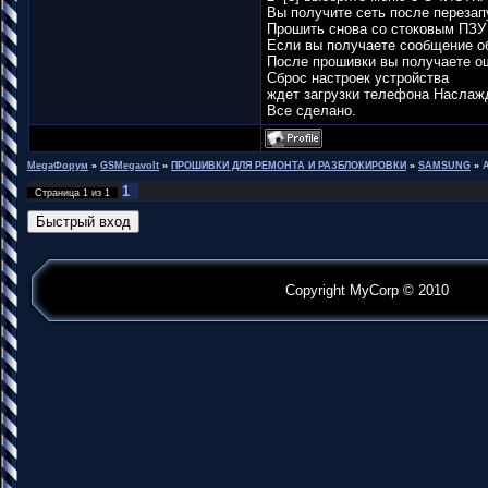
Вы получите сеть после перезапу
Прошить снова со стоковым ПЗУ 
Если вы получаете сообщение о
После прошивки вы получаете ош
Сброс настроек устройства
ждет загрузки телефона Наслаж
Все сделано.
MegaФорум
»
GSMegavolt
»
ПРОШИВКИ ДЛЯ РЕМОНТА И РАЗБЛОКИРОВКИ
»
SAMSUNG
»
A
1
Страница
1
из
1
Copyright MyCorp © 2010