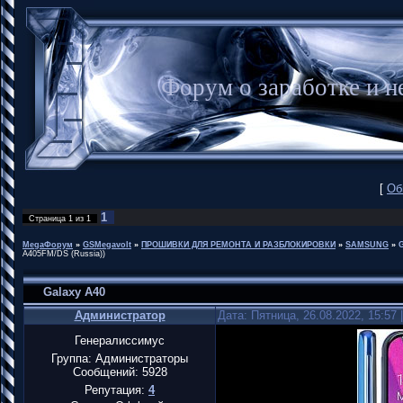
Форум о заработке и
[
Об
1
Страница
1
из
1
MegaФорум
»
GSMegavolt
»
ПРОШИВКИ ДЛЯ РЕМОНТА И РАЗБЛОКИРОВКИ
»
SAMSUNG
»
G
A405FM/DS (Russia))
Galaxy A40
Администратор
Дата: Пятница, 26.08.2022, 15:57
Генералиссимус
Группа: Администраторы
Сообщений:
5928
Репутация:
4