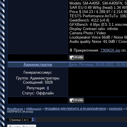
Models SM-A405F, SM-A405FN, 
SAR EU 0.49 W/kg (head) 1.34 W/
Price $ 154.23 / € 289.97 / £ 214.9
TESTS Performance AnTuTu: 1063
GeekBench: 4112 (v4.4)
GFXBench: 4.6fps (ES 3.1 onscre
Display Contrast ratio: infinite
Camera Photo / Video
Loudspeaker Voice 66dB / Noise 6
Audio quality Noise -91.0dB / Cros
Прикрепления:
7369626.jpg
(91.
Администратор
Дата: Пятница, 26.08.2022, 15:59
Генералиссимус
Группа: Администраторы
Сообщений:
5928
Репутация:
4
Статус:
Оффлайн
MegaФорум
»
GSMegavolt
»
ПРОШИВКИ ДЛЯ РЕМОНТА И РАЗБЛОКИРОВКИ
»
SAMSUNG
»
G
A405FM/DS (Russia))
1
Страница
1
из
1