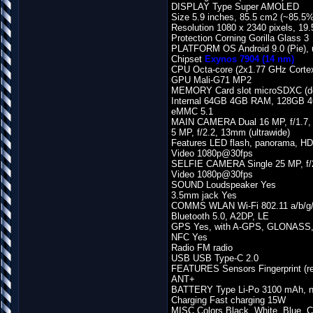
DISPLAY Type Super AMOLED
Size 5.9 inches, 85.5 cm2 (~85.5% 
Resolution 1080 x 2340 pixels, 19.5
Protection Corning Gorilla Glass 3
PLATFORM OS Android 9.0 (Pie), u
Chipset
Exynos 7904 (14 nm)
CPU Octa-core (2x1.77 GHz Corte
GPU Mali-G71 MP2
MEMORY Card slot microSDXC (ded
Internal 64GB 4GB RAM, 128GB
eMMC 5.1
MAIN CAMERA Dual 16 MP, f/1.7,
5 MP, f/2.2, 13mm (ultrawide)
Features LED flash, panorama, H
Video 1080p@30fps
SELFIE CAMERA Single 25 MP, f/2
Video 1080p@30fps
SOUND Loudspeaker Yes
3.5mm jack Yes
COMMS WLAN Wi-Fi 802.11 a/b/g/n/
Bluetooth 5.0, A2DP, LE
GPS Yes, with A-GPS, GLONASS
NFC Yes
Radio FM radio
USB USB Type-C 2.0
FEATURES Sensors Fingerprint (re
ANT+
BATTERY Type Li-Po 3100 mAh, n
Charging Fast charging 15W
MISC Colors Black, White, Blue, C