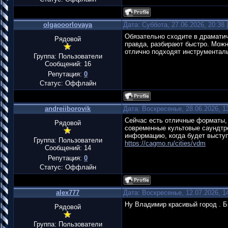
olgaooorlovaya
Дата: Суббота, 27.06.2026, 20:38
Обязательно сходите в драматиче
Рядовой
правда, разбирают быстро. Можн
отлично подходят инструменталь
Группа: Пользователи
Сообщений:
16
Репутация:
0
Статус:
Оффлайн
andreiiborovik
Дата: Воскресенье, 28.06.2026, 
Сейчас есть отличные форматы, 
Рядовой
современные культовые саундтре
информацию, когда будет высту
Группа: Пользователи
https://cagmo.ru/cities/vdm
Сообщений:
14
Репутация:
0
Статус:
Оффлайн
alex777
Дата: Воскресенье, 12.07.2026, 
Ну Владимир красивый город . Б
Рядовой
Группа: Пользователи