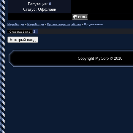
Репутация:
0
Статус:
Оффлайн
MegaФорум
»
MegaФорум
»
Прочии виды заработка
»
Продвижение
1
Страница
1
из
1
Copyright MyCorp © 2010