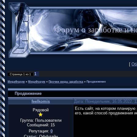
Форум о заработке и
[
Об
1
Страница
1
из
1
MegaФорум
»
MegaФорум
»
Прочии виды заработка
»
Продвижение
Продвижение
feelkomis
Дата: Понедельник, 16.05.2022, 
Есть сайт, на котором планирую
Рядовой
его, какой способ продвижения 
Группа: Пользователи
Сообщений:
15
Репутация:
0
Статус:
Оффлайн