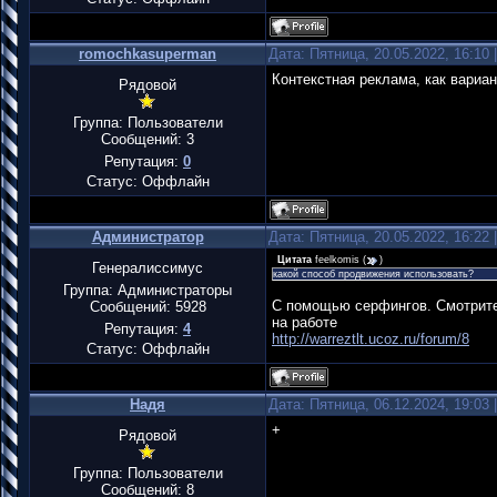
romochkasuperman
Дата: Пятница, 20.05.2022, 16:10
Контекстная реклама, как вариан
Рядовой
Группа: Пользователи
Сообщений:
3
Репутация:
0
Статус:
Оффлайн
Администратор
Дата: Пятница, 20.05.2022, 16:22
Цитата
feelkomis
(
)
Генералиссимус
какой способ продвижения использовать?
Группа: Администраторы
С помощью серфингов. Смотрите 
Сообщений:
5928
на работе
Репутация:
4
http://warreztlt.ucoz.ru/forum/8
Статус:
Оффлайн
Надя
Дата: Пятница, 06.12.2024, 19:03
+
Рядовой
Группа: Пользователи
Сообщений:
8